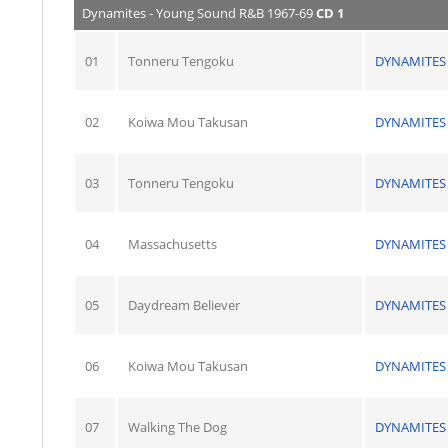
Dynamites - Young Sound R&B 1967-69
CD 1
01
Tonneru Tengoku
DYNAMITES
02
Koiwa Mou Takusan
DYNAMITES
03
Tonneru Tengoku
DYNAMITES
04
Massachusetts
DYNAMITES
05
Daydream Believer
DYNAMITES
06
Koiwa Mou Takusan
DYNAMITES
07
Walking The Dog
DYNAMITES