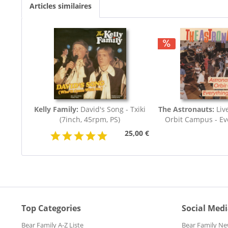
Articles similaires
Kelly Family:
David's Song - Txiki
The Astronauts:
Liv
(7inch, 45rpm, PS)
Orbit Campus - Eve
25,00 €
Top Categories
Social Med
Bear Family A-Z Liste
Bear Family Ne