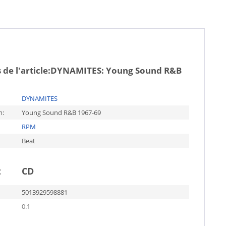
de l'article:
DYNAMITES: Young Sound R&B
DYNAMITES
m:
Young Sound R&B 1967-69
RPM
Beat
t
CD
5013929598881
0.1