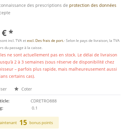
s connaissance des prescriptions de
protection des données
ccepte
 € *
 sont incl. TVA et
excl. Des frais de port.
- Selon le pays de livraison, la TVA
ors du passage à la caisse.
cles ne sont actuellement pas en stock. Le délai de livraison
 jusqu’à 2 à 3 semaines (sous réserve de disponibilité chez
nisseur – parfois plus rapide, mais malheureusement aussi
ans certains cas).
ser
Coter
ticle:
CDRETRO888
g:
0.1
15
aintenant
bonus points