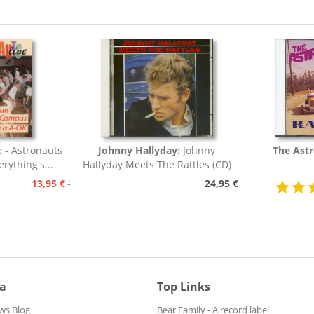
e - Astronauts
Johnny Hallyday:
Johnny
The Astr
rything's...
Hallyday Meets The Rattles (CD)
13,95 €
24,95 €
15,95 €
ia
Top Links
ws Blog
Bear Family - A record label