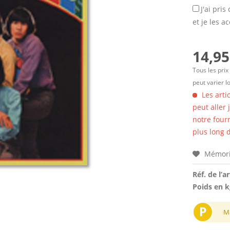
J'ai pri
et je les a
14,95
Tous les prix
peut varier l
Les arti
peut aller
notre four
plus long d
Mémori
Réf. de l’ar
Poids en k
P
M