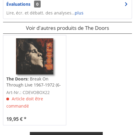
Évaluations
0
Lire, écr. et débatt. des analyses…
plus
Voir d'autres produits de The Doors
The Doors:
Break On
Through Live 1967-1972 (6-
CD Box)
Art-Nr.: CDEVOBOX22
Article doit être
commandé
19,95 € *