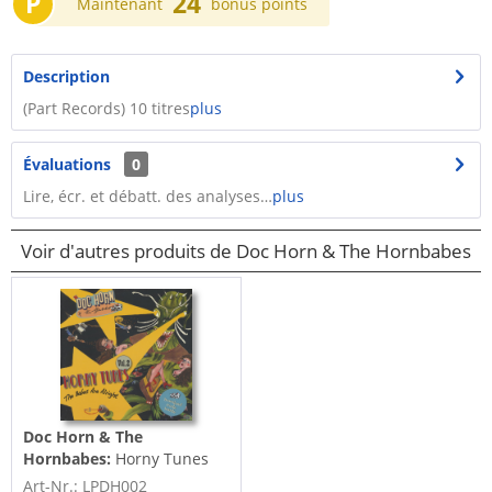
P
24
Maintenant
bonus points
Description
(Part Records) 10 titres
plus
Évaluations
0
Lire, écr. et débatt. des analyses…
plus
Voir d'autres produits de Doc Horn & The Hornbabes
Doc Horn & The
Hornbabes:
Horny Tunes
Vol.2 - The Babes Are
Art-Nr.: LPDH002