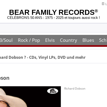
L
BEAR FAMILY RECORDS
®
CÉLÉBRONS 50 ANS : 1975 - 2025 et toujours aussi rock !
B/Soul
Rock / Pop
Elvis
Country
Blues
Sch
hard Dobson
? - CDs, Vinyl LPs, DVD und mehr
bson
Richard Dobson