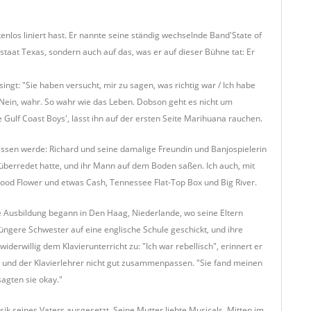
nlos liniert hast. Er nannte seine ständig wechselnde Band'State of
taat Texas, sondern auch auf das, was er auf dieser Bühne tat: Er
ingt: "Sie haben versucht, mir zu sagen, was richtig war / Ich habe
g? Nein, wahr. So wahr wie das Leben. Dobson geht es nicht um
Gulf Coast Boys', lässt ihn auf der ersten Seite Marihuana rauchen.
gessen werde: Richard und seine damalige Freundin und Banjospielerin
 überredet hatte, und ihr Mann auf dem Boden saßen. Ich auch, mit
ood Flower und etwas Cash, Tennessee Flat-Top Box und Big River.
he Ausbildung begann in Den Haag, Niederlande, wo seine Eltern
üngere Schwester auf eine englische Schule geschickt, und ihre
iderwillig dem Klavierunterricht zu: "Ich war rebellisch", erinnert er
er und der Klavierlehrer nicht gut zusammenpassen. "Sie fand meinen
sagten sie okay."
k seines Vaters ausgesetzt. Seine Mutter liebte Musicals. Mitten im