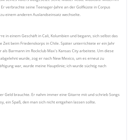
. Er verbrachte seine Teenager-Jahre an der Golfküste in Corpus
n, zu einem anderen Auslandseinsatz wechselte.
re in einem Geschäft in Cali, Kolumbien und begann, sich selbst das
Zeit beim Friedenskorps in Chile. Später unterrichtete er ein Jahr
 er als Barmann im Rockclub Max's Kansas City arbeitete. Um diese
 abgelehnt wurde, zog er nach New Mexico, um es erneut zu
äftigung war, wurde meine Hauptlinie; ich wurde süchtig nach
ls er Geld brauchte. Er nahm immer eine Gitarre mit und schrieb Songs
sy, ein Spaß, den man sich nicht entgehen lassen sollte.