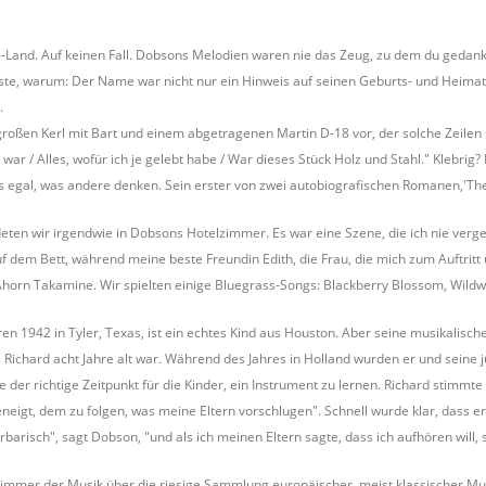
e-Land. Auf keinen Fall. Dobsons Melodien waren nie das Zeug, zu dem du gedanke
sste, warum: Der Name war nicht nur ein Hinweis auf seinen Geburts- und Heimats
.
 großen Kerl mit Bart und einem abgetragenen Martin D-18 vor, der solche Zeilen s
 war / Alles, wofür ich je gelebt habe / War dieses Stück Holz und Stahl." Klebri
s egal, was andere denken. Sein erster von zwei autobiografischen Romanen,'The 
deten wir irgendwie in Dobsons Hotelzimmer. Es war eine Szene, die ich nie ver
f dem Bett, während meine beste Freundin Edith, die Frau, die mich zum Auftritt
orn Takamine. Wir spielten einige Bluegrass-Songs: Blackberry Blossom, Wildw
en 1942 in Tyler, Texas, ist ein echtes Kind aus Houston. Aber seine musikalisc
Richard acht Jahre alt war. Während des Jahres in Holland wurden er und seine j
 der richtige Zeitpunkt für die Kinder, ein Instrument zu lernen. Richard stimmte w
eneigt, dem zu folgen, was meine Eltern vorschlugen". Schnell wurde klar, dass 
barisch", sagt Dobson, "und als ich meinen Eltern sagte, dass ich aufhören will, 
immer der Musik über die riesige Sammlung europäischer, meist klassischer Musi