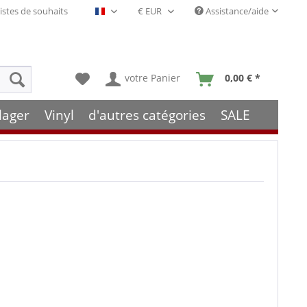
istes de souhaits
Assistance/aide
Français- FR
votre Panier
0,00 € *
lager
Vinyl
d'autres catégories
SALE