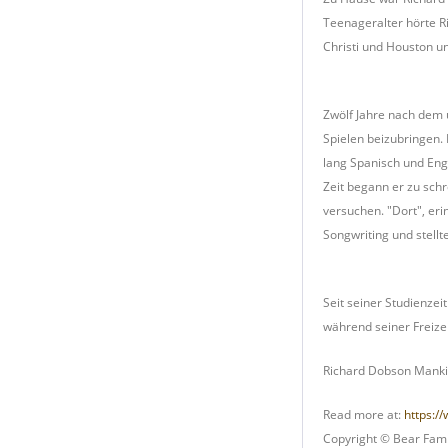
Teenageralter hörte Ri
Christi und Houston u
Zwölf Jahre nach dem 
Spielen beizubringen. 
lang Spanisch und Engl
Zeit begann er zu sch
versuchen. "Dort", er
Songwriting und stellt
Seit seiner Studienzei
während seiner Freizei
Richard Dobson Mank
Read more at:
https:/
Copyright © Bear Fami