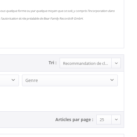
 sous quelque forme ou par quelque moyen que ce soit, y compris l'incorporation dans
l'autorisation écrite préalable de Bear Family Records® GmbH.
Tri :
Genre
Country (2)
Folk (1)
Articles par page :