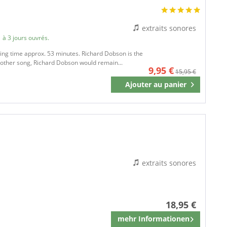
extraits sonores
 à 3 jours ouvrés.
aying time approx. 53 minutes. Richard Dobson is the
another song, Richard Dobson would remain...
9,95 €
15,95 €
Ajouter au
panier
Mémoriser
extraits sonores
18,95 €
mehr Informationen
Mémoriser