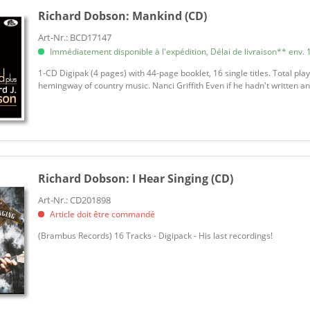
Richard Dobson:
Mankind (CD)
Art-Nr.: BCD17147
Immédiatement disponible à l'expédition, Délai de livraison** env. 1
1-CD Digipak (4 pages) with 44-page booklet, 16 single titles. Total pl
hemingway of country music. Nanci Griffith Even if he hadn't written 
Richard Dobson:
I Hear Singing (CD)
Art-Nr.: CD201898
Article doit être commandé
(Brambus Records) 16 Tracks - Digipack - His last recordings!