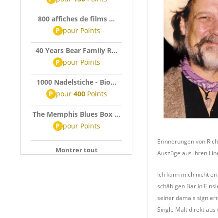
800 affiches de films ...
P
pour
Points
40 Years Bear Family R...
P
pour
Points
1000 Nadelstiche - Bio...
P
pour
400
Points
The Memphis Blues Box ...
P
pour
Points
Erinnerungen von Ric
Montrer tout
Auszüge aus ihren Lin
Ich kann mich nicht e
schäbigen Bar in Einsi
seiner damals signier
Single Malt direkt aus