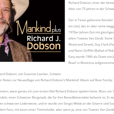
Richard Dobson, einer der best
Alter von 75 Jahren in der Schwe
Der in Texas geborene Künstler 
ein Lied, das er über seine weg
1970er Jahren Zeit mit gleichge
allem Townes Van Zandt. Seine 
Wood and Street), Guy Clark (Fore
und Nanci Griffith (Ballad of R
Easy wurde 1984 als Duett von 
Road' in Montreux aufgenomme
hard Dobson, von Susanne Loacker, Schweiz
er Notes zur Neuauflage von Richard Dobson's'Mankind' Album auf Bear Family:
rinnern, wann genau ich zum ersten Mal Richard Dobson spielen hörte. Muss um 19
edeln, einer Schweizer Bergstadt, die für ihre Benediktinerabtei bekannt ist. Er
ten schwarzen Lederweste, und er wurde von Sergio Webb an der Gitarre und Su
 dem Fass, mit kaum einer Titelmelodie, aber wenn ja, eine von Townes Van Zandt