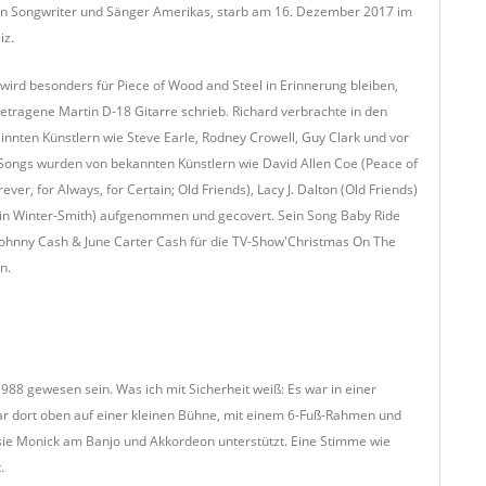
en Songwriter und Sänger Amerikas, starb am 16. Dezember 2017 im
iz.
wird besonders für Piece of Wood and Steel in Erinnerung bleiben,
getragene Martin D-18 Gitarre schrieb. Richard verbrachte in den
sinnten Künstlern wie Steve Earle, Rodney Crowell, Guy Clark und vor
Songs wurden von bekannten Künstlern wie David Allen Coe (Peace of
ver, for Always, for Certain; Old Friends), Lacy J. Dalton (Old Friends)
obin Winter-Smith) aufgenommen und gecovert. Sein Song Baby Ride
Johnny Cash & June Carter Cash für die TV-Show'Christmas On The
n.
88 gewesen sein. Was ich mit Sicherheit weiß: Es war in einer
 war dort oben auf einer kleinen Bühne, mit einem 6-Fuß-Rahmen und
sie Monick am Banjo und Akkordeon unterstützt. Eine Stimme wie
.