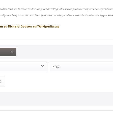
ords® Tous droits réservés. Aucune partie de cette publication ne peut être réimprimée ou reproduite
oniques et la reproduction sur des supports de données, en allemand ou dans toute autre langue, sans 
en zu
Richard Dobson
auf
Wikipedia.org
Prix
son (3)
9,95 €
18,95 €
de
à