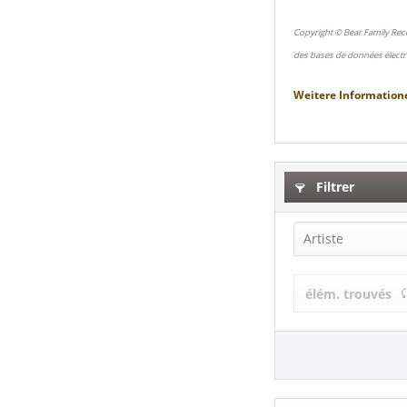
Copyright © Bear Family Rec
des bases de données électr
Weitere Information
Filtrer
Artiste
Richard Dob
élém. trouvés