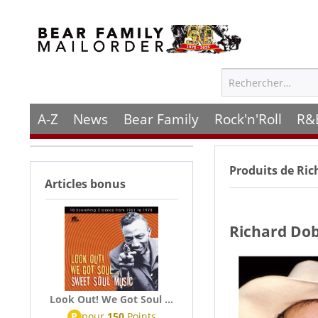
A-Z
News
Bear Family
Rock'n'Roll
R&
Produits de
Ric
Articles bonus
Richard Do
Look Out! We Got Soul ...
P
pour
150
Points