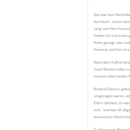
Das war kein Nashvill
the Heart', und er wu
sang sein Herz heraus
Stellen Sie sich einen
Ihnen gesagt, was real
Anstand, und ihm ist e
Nach dem Auftritt lan
Susie Monick saßen au
meinem alten Jumbo-Ah
Richard Dobson, gebor
umgezogen waren, als 
Eltern dachten, es wäre
sich, "und war oft abg
texanischen Akzent bar
Zu Hause war Richard 