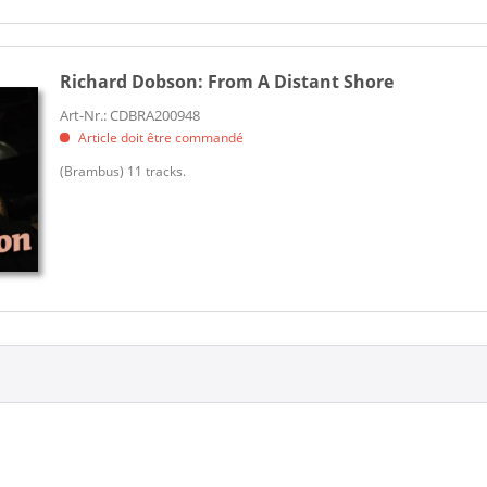
Richard Dobson:
From A Distant Shore
Art-Nr.: CDBRA200948
Article doit être commandé
​(Brambus) 11 tracks.