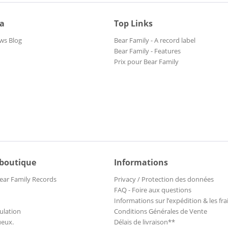
ia
Top Links
ws Blog
Bear Family - A record label
Bear Family - Features
Prix pour Bear Family
 boutique
Informations
ear Family Records
Privacy / Protection des données
FAQ - Foire aux questions
Informations sur l’expédition & les fra
ulation
Conditions Générales de Vente
ueux.
Délais de livraison**