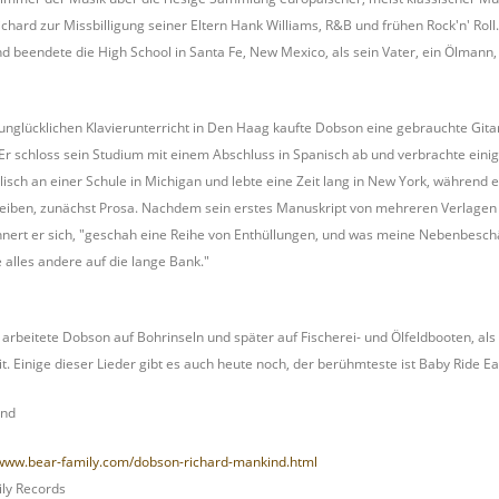
chard zur Missbilligung seiner Eltern Hank Williams, R&B und frühen Rock'n' Roll
nd beendete die High School in Santa Fe, New Mexico, als sein Vater, ein Ölman
unglücklichen Klavierunterricht in Den Haag kaufte Dobson eine gebrauchte Gitar
Er schloss sein Studium mit einem Abschluss in Spanisch ab und verbrachte einige 
isch an einer Schule in Michigan und lebte eine Zeit lang in New York, während
reiben, zunächst Prosa. Nachdem sein erstes Manuskript von mehreren Verlagen
innert er sich, "geschah eine Reihe von Enthüllungen, und was meine Nebenbesch
e alles andere auf die lange Bank."
t arbeitete Dobson auf Bohrinseln und später auf Fischerei- und Ölfeldbooten, a
t. Einige dieser Lieder gibt es auch heute noch, der berühmteste ist Baby Ride Ea
ind
/www.bear-family.com/dobson-richard-mankind.html
ly Records