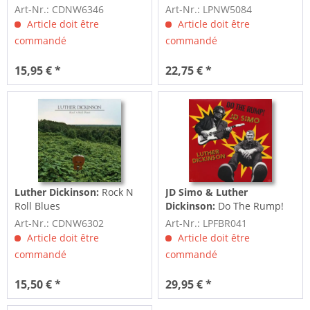
Songbook) I & II
Art-Nr.: CDNW6346
Art-Nr.: LPNW5084
Article doit être
Article doit être
commandé
commandé
15,95 € *
22,75 € *
Luther Dickinson:
Rock N
JD Simo & Luther
Roll Blues
Dickinson:
Do The Rump!
(LP)
Art-Nr.: CDNW6302
Art-Nr.: LPFBR041
Article doit être
Article doit être
commandé
commandé
15,50 € *
29,95 € *