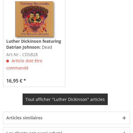
Luther Dickinson featuring
Datrian Johnson:
Dead
Blues Vol.1 (CD)
Art-Nr.: CDSB28
Article doit être
commandé
16,95 € *
Tout afficher "Luther Dickinson" articles
Articles similaires