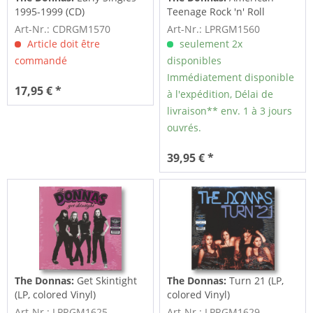
1995-1999 (CD)
Teenage Rock 'n' Roll
Machine (LP,...
Art-Nr.: CDRGM1570
Art-Nr.: LPRGM1560
Article doit être
seulement 2x
commandé
disponibles
Immédiatement disponible
17,95 € *
à l'expédition, Délai de
livraison** env. 1 à 3 jours
ouvrés.
39,95 € *
The Donnas:
Get Skintight
The Donnas:
Turn 21 (LP,
(LP, colored Vinyl)
colored Vinyl)
Art-Nr.: LPRGM1625
Art-Nr.: LPRGM1629