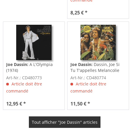
8,25 € *
Joe Dassin:
A L'Olympia
Joe Dassin:
Dassin, Joe Si
(1974)
Tu T'appelles Melancolie
(1974)
Art-Nr.: CD480773
Art-Nr.: CD480774
Article doit être
Article doit être
commandé
commandé
12,95 € *
11,50 € *
Tout afficher "Joe Dassin" articles