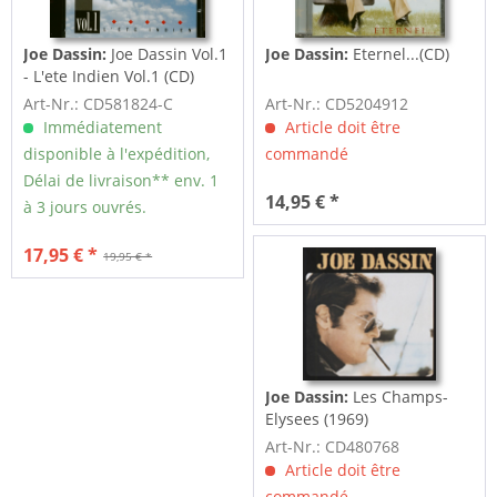
Joe Dassin:
Joe Dassin Vol.1
Joe Dassin:
Eternel...(CD)
- L'ete Indien Vol.1 (CD)
Art-Nr.: CD581824-C
Art-Nr.: CD5204912
Immédiatement
Article doit être
disponible à l'expédition,
commandé
Délai de livraison** env. 1
14,95 € *
à 3 jours ouvrés.
17,95 € *
19,95 € *
Joe Dassin:
Les Champs-
Elysees (1969)
Art-Nr.: CD480768
Article doit être
commandé