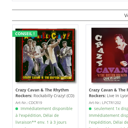
V
CONSEIL !
Crazy Cavan & The Rhythm
Crazy Cavan & The
Rockers:
Rockabilly Crazy! (CD)
Rockers:
Live In Lyon
Art-Nr.: CDCR19
Art-Nr.: LPCTR1202
Immédiatement disponible
seulement 1x dis
à l'expédition, Délai de
Immédiatement disp
livraison** env. 1 à 3 jours
l'expédition, Délai d