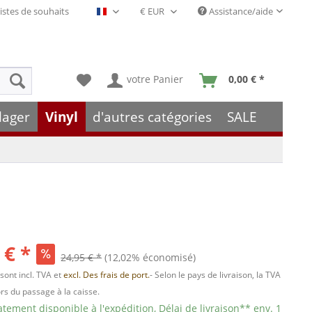
istes de souhaits
Assistance/aide
Français- FR
votre Panier
0,00 € *
lager
Vinyl
d'autres catégories
SALE
 € *
24,95 € *
(12,02% économisé)
 sont incl. TVA et
excl. Des frais de port.
- Selon le pays de livraison, la TVA
ors du passage à la caisse.
ement disponible à l'expédition, Délai de livraison** env. 1