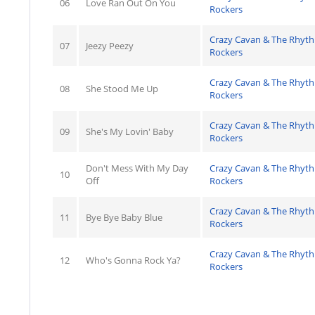
06
Love Ran Out On You
Rockers
Crazy Cavan & The Rhyt
07
Jeezy Peezy
Rockers
Crazy Cavan & The Rhyt
08
She Stood Me Up
Rockers
Crazy Cavan & The Rhyt
09
She's My Lovin' Baby
Rockers
Don't Mess With My Day
Crazy Cavan & The Rhyt
10
Off
Rockers
Crazy Cavan & The Rhyt
11
Bye Bye Baby Blue
Rockers
Crazy Cavan & The Rhyt
12
Who's Gonna Rock Ya?
Rockers