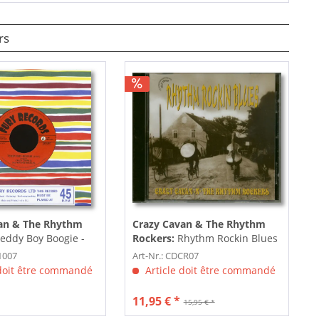
rs
an & The Rhythm
Crazy Cavan & The Rhythm
eddy Boy Boogie -
Rockers:
Rhythm Rockin Blues
Rock'n'Roll...
(CD, featuring Linda Gail...
1007
Art-Nr.: CDCR07
 doit être commandé
Article doit être commandé
11,95 € *
15,95 € *