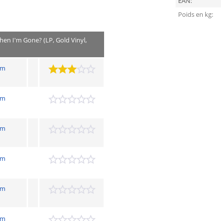
EAN:
Poids en kg:
n I'm Gone? (LP, Gold Vinyl,
hm
hm
hm
hm
hm
hm