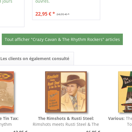
3 jours
ouvrés.
22,95 € *
24,95 € *
Tout afficher "Crazy Cavan & The Rhythm Rockers" articles
Les clients on également consulté
e Tin Tax:
The Rimshots & Rusti Steel:
Various:
The
Rhythm
Rimshots meets Rusti Steel & The
To
Tin Tax -...