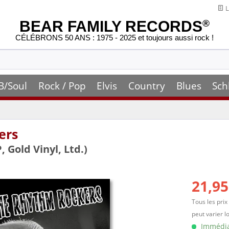
L
BEAR FAMILY RECORDS
®
CÉLÉBRONS 50 ANS : 1975 - 2025 et toujours aussi rock !
B/Soul
Rock / Pop
Elvis
Country
Blues
Sch
ers
Gold Vinyl, Ltd.)
21,95
Tous les prix
peut varier l
Immédiat