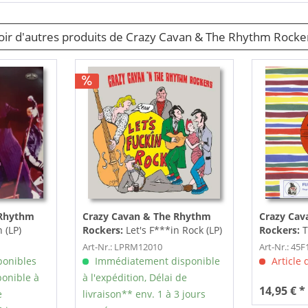
oir d'autres produits de Crazy Cavan & The Rhythm Rocke
 Rhythm
Crazy Cavan & The Rhythm
Crazy Cav
 (LP)
Rockers:
Let's F***in Rock (LP)
Rockers:
T
Teddy Boy 
Art-Nr.: LPRM12010
Art-Nr.: 45F
ponibles
Immédiatement disponible
Article
onible à
à l'expédition, Délai de
14,95 € *
e
livraison** env. 1 à 3 jours