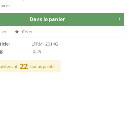
uvrés.
Dans le panier
ser
Coter
ticle:
LPRM12014G
g:
0.29
22
aintenant
bonus points