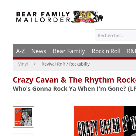
A-Z
News
Bear Family
Rock'n'Roll
R&
Vinyl
Revival RnR / Rockabilly
Crazy Cavan & The Rhythm Rock
Who's Gonna Rock Ya When I'm Gone? (LP, 