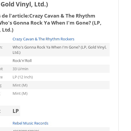
old Vinyl, Ltd.)
de l'article:
Crazy Cavan & The Rhythm
Who's Gonna Rock Ya When I'm Gone? (LP,
 Ltd.)
Crazy Cavan & The Rhythm Rockers
m:
Who's Gonna Rock Ya When I'm Gone? (LP, Gold Vinyl,
Ltd.)
Rock'n'Roll
it
33 U/min
ze
LP (12 Inch)
g
Mint (M)
g
Mint (M)
t
LP
Rebel Music Records