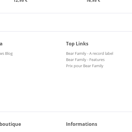
12,95 €
16,95 €
ia
Top Links
ws Blog
Bear Family - A record label
Bear Family - Features
Prix pour Bear Family
 boutique
Informations