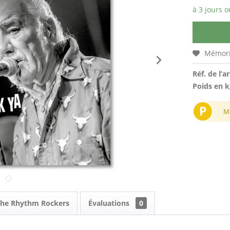
à 3 jours o
Mémori
Réf. de l’ar
Poids en k
P
M
 The Rhythm Rockers
Évaluations
0