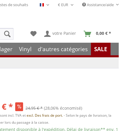
stes de souhaits
Assistance/aide
Français- FR
votre Panier
0,00 € *
lager
Vinyl
d'autres catégories
SALE
 € *
24,95 € *
(28,06% économisé)
 sont incl. TVA et
excl. Des frais de port.
- Selon le pays de livraison, la
er lors du passage à la caisse.
ement disponible à l'expédition, Délai de livraison** env. 1