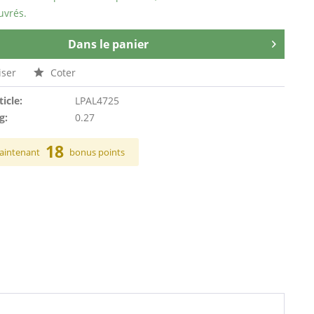
uvrés.
Dans le panier
ser
Coter
ticle:
LPAL4725
g:
0.27
18
aintenant
bonus points