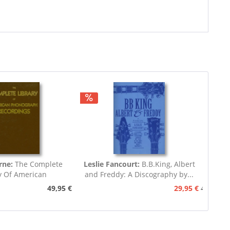
rne:
The Complete
Leslie Fancourt:
B.B.King, Albert
y Of American
and Freddy: A Discography by...
nograph...
49,95 €
29,95 €
49,95 €