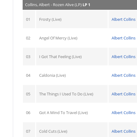
Collins, Albert - Rozen Alive (LP)
LP 1
01
Frosty (Live)
Albert Collins
02
Angel Of Mercy (Live)
Albert Collins
03
I Got That Feeling (Live)
Albert Collins
04
Caldonia (Live)
Albert Collins
05
The Things I Used To Do (Live)
Albert Collins
06
Got A Mind To Travel (Live)
Albert Collins
07
Cold Cuts (Live)
Albert Collins