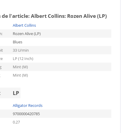
 de l'article:
Albert Collins: Rozen Alive (LP)
Albert Collins
m:
Rozen Alive (LP)
Blues
it
33 U/min
ze
LP (12 Inch)
g
Mint (M)
g
Mint (M)
t
LP
Alligator Records
9700000420785
0.27