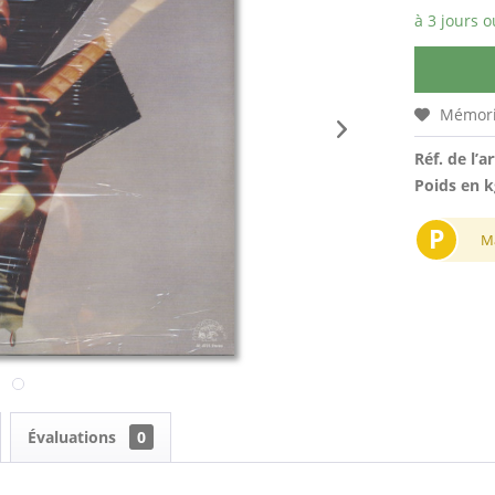
à 3 jours o
Mémori
Réf. de l’ar
Poids en k
P
M
Évaluations
0