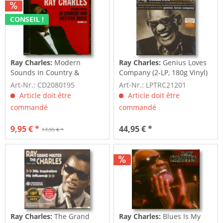
CONSEIL !
Ray Charles:
Modern
Ray Charles:
Genius Loves
Sounds In Country &
Company (2-LP, 180g Vinyl)
Western Vol.1&2 (CD)
Art-Nr.: CD2080195
Art-Nr.: LPTRC21201
Article doit être
Article doit être
commandé
commandé
9,95 € *
44,95 € *
17,95 € *
Ray Charles:
The Grand
Ray Charles:
Blues Is My