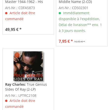
Master 1944-1962 - His
Middle Name (2-CD)
Inspiration -...
Art-Nr.: CDFA5873
Art-Nr.: CD502301
Article doit être
Immédiatement
commandé
disponible à l'expédition,
Délai de livraison** env. 1
49,95 € *
à 3 jours ouvrés.
7,95 € *
16,95 € *
Ray Charles:
True Genius
Sides Of Ray (2-LP)
Art-Nr.: LPTRC2108
Article doit être
commandé