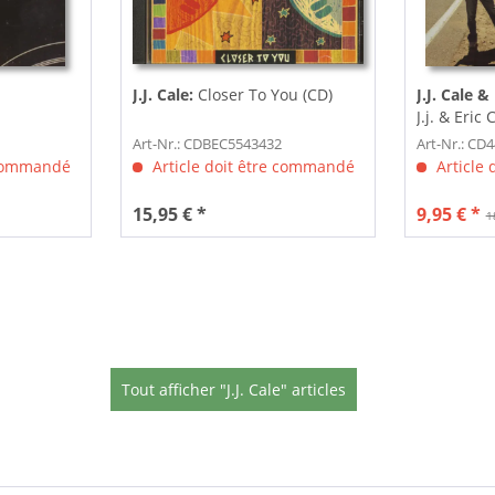
J.J. Cale:
Closer To You (CD)
J.J. Cale &
J.j. & Eric
Escondido
Art-Nr.: CDBEC5543432
Art-Nr.: CD
 commandé
Article doit être commandé
Article
15,95 € *
9,95 € *
1
Tout afficher "J.J. Cale" articles