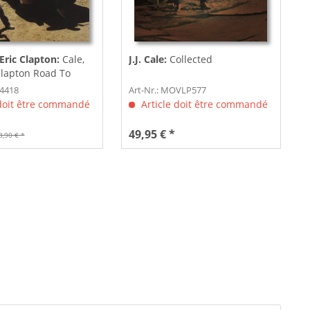
 Eric Clapton:
Cale,
J.J. Cale:
Collected
 Clapton Road To
44418
Art-Nr.: MOVLP577
 doit être commandé
Article doit être commandé
49,95 € *
8,90 € *