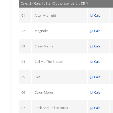
Cale, J.J. - Cale, J.j. Star-Club präsentiert ...
CD 1
01
After Midnight
J.J. Cale
02
Magnolia
J.J. Cale
03
Crazy Mama
J.J. Cale
04
Call Me The Breeze
J.J. Cale
05
Lies
J.J. Cale
06
Cajun Moon
J.J. Cale
07
Rock And Roll Records
J.J. Cale