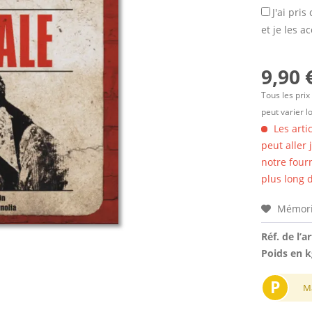
J'ai pri
et je les a
9,90 
Tous les prix
peut varier l
Les arti
peut aller
notre four
plus long d
Mémori
Réf. de l’ar
Poids en k
P
M