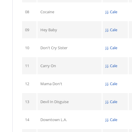
08
Cocaine
J.J. Cale
09
Hey Baby
J.J. Cale
10
Don't Cry Sister
J.J. Cale
11
Carry On
J.J. Cale
12
Mama Don't
J.J. Cale
13
Devil In Disguise
J.J. Cale
14
Downtown L.A.
J.J. Cale