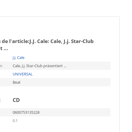
de l'article:
J.J. Cale: Cale, J.j. Star-Club
 ...
J.J. Cale
m:
Cale, J.j. Star-Club präsentiert ...
UNIVERSAL
Beat
t
CD
0600753135228
0.1