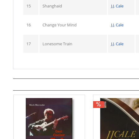
15
Shanghaid
J.J. Cale
16
Change Your Mind
J.J. Cale
17
Lonesome Train
J.J. Cale