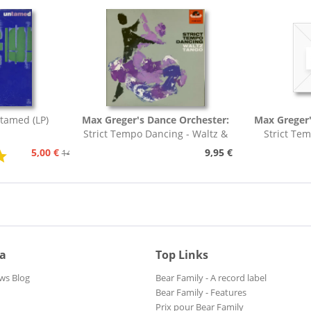
tamed (LP)
Max Greger's Dance Orchester:
Max Greger'
Strict Tempo Dancing - Waltz &
Strict Te
Tango (7inch,...
Foxt
5,00 €
9,95 €
14,95 €
ia
Top Links
ws Blog
Bear Family - A record label
Bear Family - Features
Prix pour Bear Family