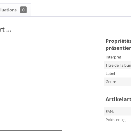
luations
0
t ...
Propriétés 
präsentiert
Interpret:
Titre de l'albu
Label
Genre
Artikelar
EAN:
Poids en kg: