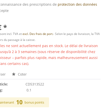
s connaissance des prescriptions de
protection des données
ccepte
€ *
 sont incl. TVA et
excl. Des frais de port.
- Selon le pays de livraison, la TVA
ors du passage à la caisse.
cles ne sont actuellement pas en stock. Le délai de livraison
 jusqu’à 2 à 3 semaines (sous réserve de disponibilité chez
nisseur – parfois plus rapide, mais malheureusement aussi
ans certains cas).
ser
Coter
ticle:
CD5313522
g:
0.1
10
aintenant
bonus points