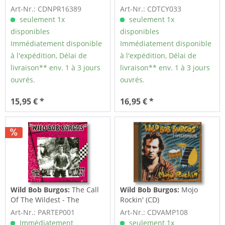
Yeah!!...Dedicated To
Art-Nr.: CDNPR16389
Art-Nr.: CDTCY033
Rockin'!! (CD)
seulement 1x
seulement 1x
disponibles
disponibles
Immédiatement disponible
Immédiatement disponible
à l'expédition, Délai de
à l'expédition, Délai de
livraison** env. 1 à 3 jours
livraison** env. 1 à 3 jours
ouvrés.
ouvrés.
15,95 € *
16,95 € *
Wild Bob Burgos:
The Call
Wild Bob Burgos:
Mojo
Of The Wildest - The
Rockin' (CD)
Tattooed...
Art-Nr.: PARTEP001
Art-Nr.: CDVAMP108
Immédiatement
seulement 1x