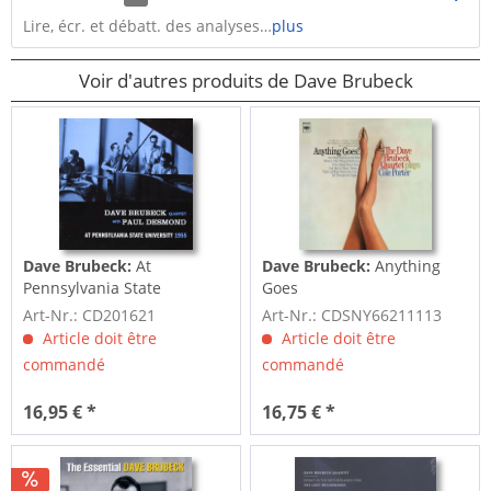
Lire, écr. et débatt. des analyses…
plus
Voir d'autres produits de Dave Brubeck
Dave Brubeck:
At
Dave Brubeck:
Anything
Pennsylvania State
Goes
University 1955
Art-Nr.: CD201621
Art-Nr.: CDSNY66211113
Article doit être
Article doit être
commandé
commandé
16,95 € *
16,75 € *