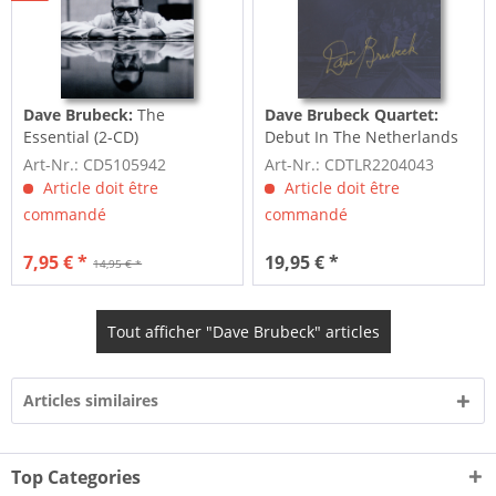
Dave Brubeck:
The
Dave Brubeck Quartet:
Essential (2-CD)
Debut In The Netherlands
1958 (CD)
Art-Nr.: CD5105942
Art-Nr.: CDTLR2204043
Article doit être
Article doit être
commandé
commandé
7,95 € *
19,95 € *
14,95 € *
Tout afficher "Dave Brubeck" articles
Articles similaires
Top Categories