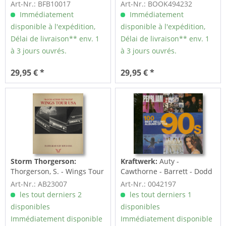
The 60s Picture Book
Art-Nr.: BFB10017
Art-Nr.: BOOK494232
Immédiatement
Immédiatement
disponible à l'expédition,
disponible à l'expédition,
Délai de livraison** env. 1
Délai de livraison** env. 1
à 3 jours ouvrés.
à 3 jours ouvrés.
29,95 € *
29,95 € *
Storm Thorgerson:
Kraftwerk:
Auty -
Thorgerson, S. - Wings Tour
Cawthorne - Barrett - Dodd
USA
(14x12.5cm Pbk.)
Art-Nr.: AB23007
Art-Nr.: 0042197
les tout derniers 2
les tout derniers 1
disponibles
disponibles
Immédiatement disponible
Immédiatement disponible