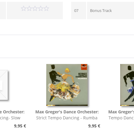
07
Bonus Track
e Orchester:
Max Greger's Dance Orchester:
Max Greger'
cing- Slow
Strict Tempo Dancing - Rumba
Tempo Danci
h,...
(7inch, 45rpm, EP,...
9,95 €
9,95 €