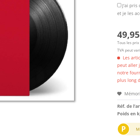
J'ai pri
et je les a
49,95
Tous les prix
TVA peut vari
Les arti
peut aller
notre four
plus long d
Mémori
Réf. de l’ar
Poids en k
P
M