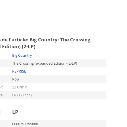
 de l'article:
Big Country: The Crossing
Edition) (2-LP)
Big Country
m:
The Crossing (expanded Edition) (2-LP)
REPRISE
Pop
it
33 U/min
ze
LP (12 Inch)
t
LP
0600753795880