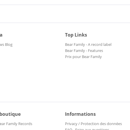
ia
Top Links
ws Blog
Bear Family - A record label
Bear Family - Features
Prix pour Bear Family
 boutique
Informations
ear Family Records
Privacy / Protection des données
FAQ - Foire aux questions