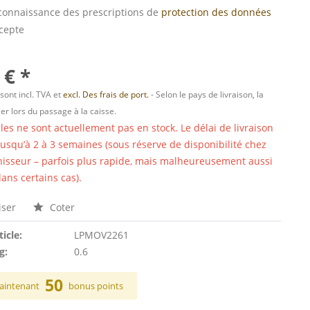
s connaissance des prescriptions de
protection des données
ccepte
 € *
 sont incl. TVA et
excl. Des frais de port.
- Selon le pays de livraison, la
er lors du passage à la caisse.
cles ne sont actuellement pas en stock. Le délai de livraison
 jusqu’à 2 à 3 semaines (sous réserve de disponibilité chez
nisseur – parfois plus rapide, mais malheureusement aussi
ans certains cas).
ser
Coter
ticle:
LPMOV2261
g:
0.6
50
aintenant
bonus points