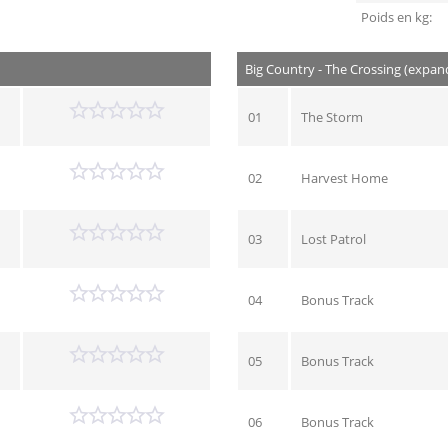
Poids en kg:
Big Country - The Crossing (expan
01
The Storm
02
Harvest Home
03
Lost Patrol
04
Bonus Track
05
Bonus Track
06
Bonus Track