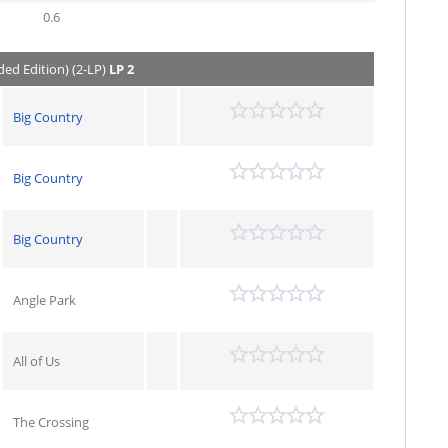
0.6
ded Edition) (2-LP)
LP 2
Big Country
Big Country
Big Country
Angle Park
All of Us
The Crossing