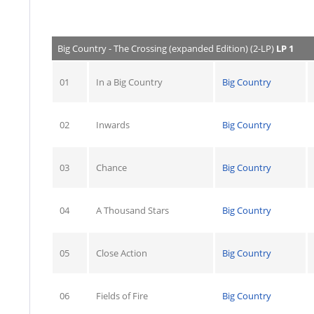
Big Country - The Crossing (expanded Edition) (2-LP)
LP 1
01
In a Big Country
Big Country
02
Inwards
Big Country
03
Chance
Big Country
04
A Thousand Stars
Big Country
05
Close Action
Big Country
06
Fields of Fire
Big Country