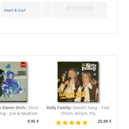
Heart & Soul
s Dance Orch.:
Strict
Kelly Family:
David's Song - Txiki
ng - Jive & Madison
(7inch, 45rpm, PS)
(7inch,...
9,95 €
25,00 €