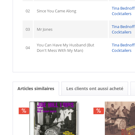
Tina Bednoff
02
Since You Came Along
Cocktailers
Tina Bednoff
03
Mr Jones
Cocktailers
You Can Have My Husband (But
Tina Bednoff
04
Don't Mess With My Man)
Cocktailers
Articles similaires
Les clients ont aussi acheté