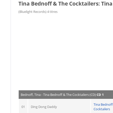
Tina Bednoff & The Cocktailers: Tina
(Bluelight Records) 4 titres
Bednoff, Tina - Tina Bednoff & The Cocktailers (CD)
CD 1
Tina Bednoff
01
Ding Dong Daddy
Cocktailers