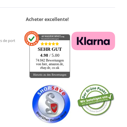
Acheter excellente!
AUSGEZEICHNET
.org
Kundenbewertungen
is de port
SEHR GUT
4.98
/ 5.00
74.042 Bewertungen
von hier, amazon.de,
ebay.de, co.uk
Hinweis zu den Bewertungen