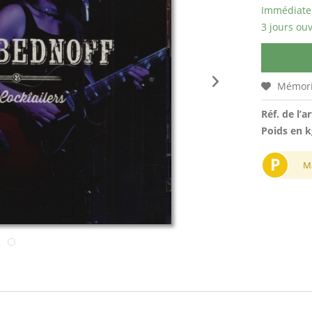
Immédiatem
3 jours ouv
Mémori
Réf. de l’ar
Poids en k
P
M