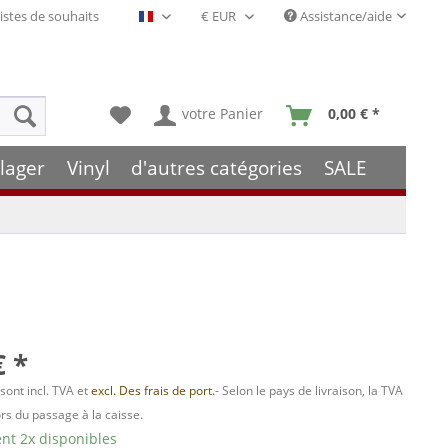
istes de souhaits
Assistance/aide
Français- FR
votre Panier
0,00 € *
lager
Vinyl
d'autres catégories
SALE
€ *
 sont incl. TVA et
excl. Des frais de port.
- Selon le pays de livraison, la TVA
ors du passage à la caisse.
t 2x disponibles