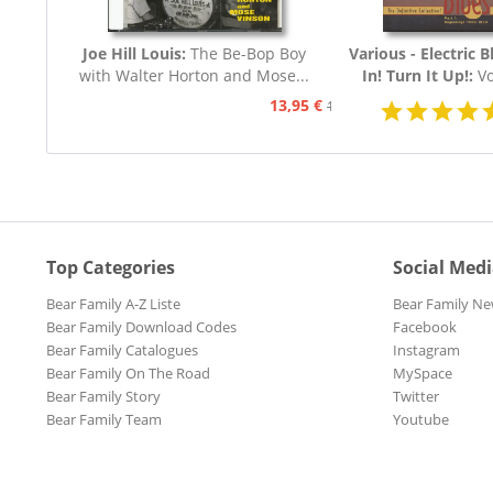
Joe Hill Louis:
The Be-Bop Boy
Various - Electric B
with Walter Horton and Mose...
In! Turn It Up!:
Vo
Blues 1939 - 19
13,95 €
15,95 €
Top Categories
Social Med
Bear Family A-Z Liste
Bear Family Ne
Bear Family Download Codes
Facebook
Bear Family Catalogues
Instagram
Bear Family On The Road
MySpace
Bear Family Story
Twitter
Bear Family Team
Youtube