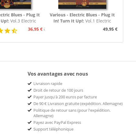
ctric Blues - Plug It
Various - Electric Blues - Plug It
 Up!:
Vol.3 Electric
In! Turn It Up!:
Vol.1 Electric
60 - 1969 (3-CD)
Blues 1939 - 1954 (Deutsch)
36,95 €
49,95 €
39,95 €
Vos avantages avec nous
Livraison rapide
Droit de retour de 100 jours
Payer jusqu'à 200 euros par facture
De 90 € Livraison gratuite (expédition. Allemagne)
Politique de retour sans (pour l'expédition.
Allemagne)
Payez avec PayPal Express
Support téléphonique