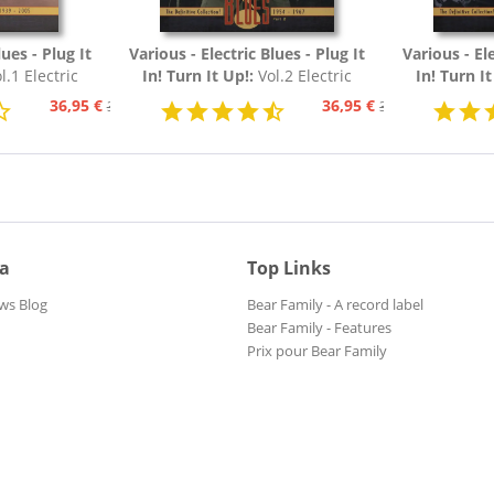
lues - Plug It
Various - Electric Blues - Plug It
Various - Ele
l.1 Electric
In! Turn It Up!:
Vol.2 Electric
In! Turn It
54 (3-CD)
Blues 1954 - 1967 (3-CD)
Blues 19
36,95 €
36,95 €
39,95 €
39,95 €
ia
Top Links
ws Blog
Bear Family - A record label
Bear Family - Features
Prix pour Bear Family