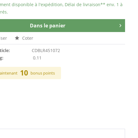
ent disponible à l'expédition, Délai de livraison** env. 1 à
rés.
Dans le panier
ser
Coter
ticle:
CDBLR451072
g:
0.11
10
aintenant
bonus points