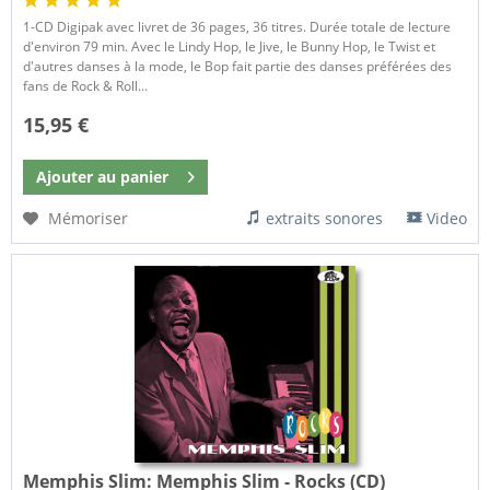
1-CD Digipak avec livret de 36 pages, 36 titres. Durée totale de lecture
d'environ 79 min. Avec le Lindy Hop, le Jive, le Bunny Hop, le Twist et
d'autres danses à la mode, le Bop fait partie des danses préférées des
fans de Rock & Roll...
15,95 €
Ajouter au
panier
Mémoriser
extraits sonores
Video
Memphis Slim:
Memphis Slim - Rocks (CD)