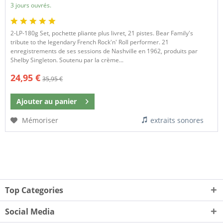
3 jours ouvrés.
2-LP-180g Set, pochette pliante plus livret, 21 pistes. Bear Family's
tribute to the legendary French Rock'n' Roll performer. 21
enregistrements de ses sessions de Nashville en 1962, produits par
Shelby Singleton. Soutenu par la crème...
24,95 €
35,95 €
Ajouter au
panier
Mémoriser
extraits sonores
Top Categories
Social Media