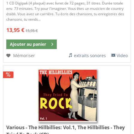
1 CD Digipak (4 plaqué) avec livret de 72 pages, 31 titres. Durée totale
env. 73 minutes. Try pour l'imaginer. Vous êtes un musicien de country
établi. Vous avez un carrière. Tu écris des chansons, tu enregistres des
chansons, tu vends...
13,95 €
15,95 €
Ajouter au
panier
Mémoriser
extraits sonores
Video
Various - The Hillbillies:
Vol.1, The Hillbillies - They