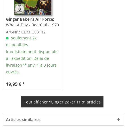
Ginger Baker's Air Force:
What A Day - BeatClub 1970
(CD +DVD)
Art-Nr.: CDMIG03112
seulement 2x
disponibles
Immédiatement disponible
à l'expédition, Délai de
livraison** env. 1 à 3 jours
ouvrés.
19,95 € *
Tout afficher "Ginger Baker Trio" articles
Articles similaires