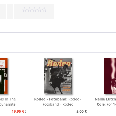
vis In The
Rodeo - Fotoband:
Rodeo -
Nellie Lutc
.Dynamite
Fotoband - Rodeo
Cole:
For Y
.
19,95 €
5,00 €
24,95 €