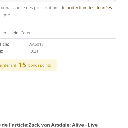
s connaissance des prescriptions de
protection des données
ccepte
ser
Coter
ticle:
AA6017
g:
0.21
15
aintenant
bonus points
de l'article:
Zack van Arsdale: Alive - Live