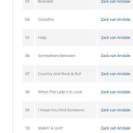
03
Branded
Zack van Arsdale
04
Crossfire
Zack van Arsdale
05
Help
Zack van Arsdale
06
Somewhere Between
Zack van Arsdale
07
Country And Rock & Roll
Zack van Arsdale
08
When The Lady's In Love
Zack van Arsdale
09
I Hope You Find Someone
Zack van Arsdale
10
Makin' A Livin'
Zack van Arsdale