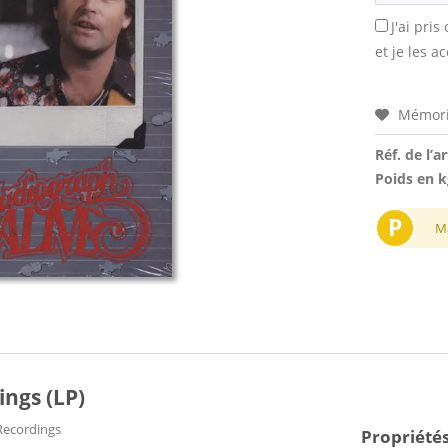
J'ai pri
et je les a
Mémori
Réf. de l’ar
Poids en k
P
M
ings (LP)
ecordings
Propriétés 