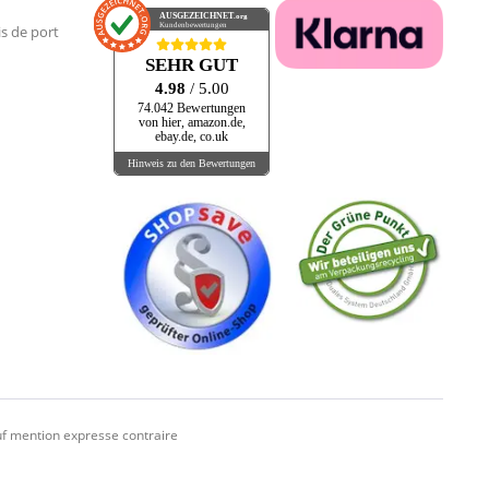
AUSGEZEICHNET
.org
Kundenbewertungen
is de port
SEHR GUT
4.98
/ 5.00
74.042 Bewertungen
von hier, amazon.de,
ebay.de, co.uk
Hinweis zu den Bewertungen
f mention expresse contraire