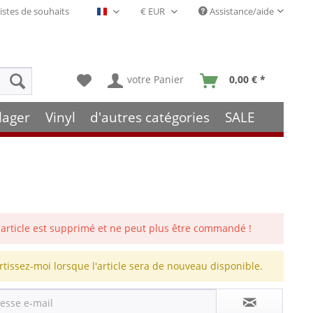
istes de souhaits
Assistance/aide
Français- FR
votre Panier
0,00 € *
lager
Vinyl
d'autres catégories
SALE
 article est supprimé et ne peut plus être commandé !
rtissez-moi lorsque l'article sera de nouveau disponible.