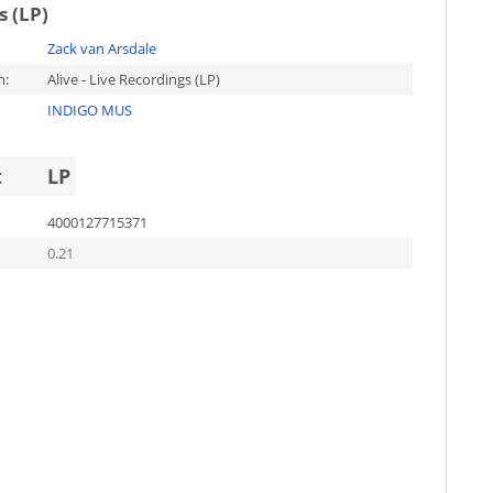
s (LP)
Zack van Arsdale
m:
Alive - Live Recordings (LP)
INDIGO MUS
t
LP
4000127715371
0.21