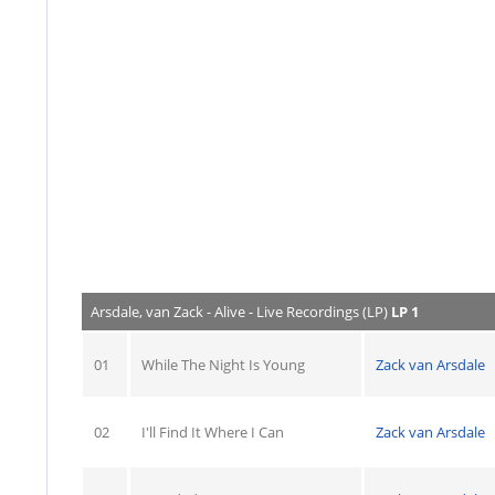
Arsdale, van Zack - Alive - Live Recordings (LP)
LP 1
01
While The Night Is Young
Zack van Arsdale
02
I'll Find It Where I Can
Zack van Arsdale