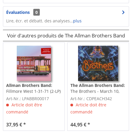
Évaluations
0
Lire, écr. et débatt. des analyses…
plus
Voir d'autres produits de The Allman Brothers Band
Allman Brothers Band:
The Allman Brothers Band:
Fillmore West 1-31-71 (2-LP)
The Brothers - March 10,
2020, Madison Square...
Art-Nr.: LPABBR00017
Art-Nr.: CDPEACH342
Article doit être
Article doit être
commandé
commandé
37,95 € *
44,95 € *