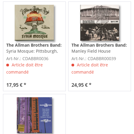
The Allman Brothers Band:
The Allman Brothers Band:
Syria Mosque: Pittsburgh,
Manley Field House
PA, January 17, 1971...
Syracuse University April...
Art-Nr.: CDABBR0036
Art-Nr.: CDABBR00039
Article doit être
Article doit être
commandé
commandé
17,95 € *
24,95 € *