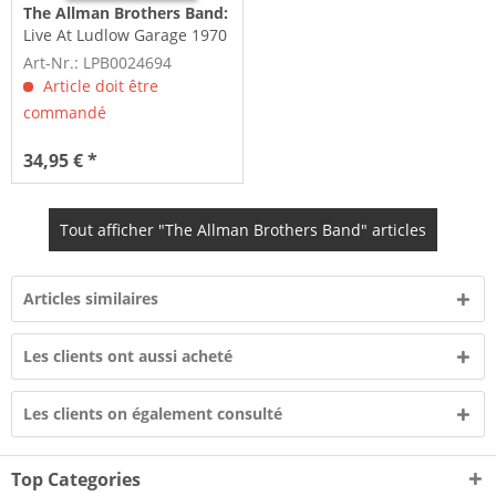
The Allman Brothers Band:
Live At Ludlow Garage 1970
(3-LP, 180g Vinyl)
Art-Nr.: LPB0024694
Article doit être
commandé
34,95 € *
Tout afficher "The Allman Brothers Band" articles
Articles similaires
Les clients ont aussi acheté
Les clients on également consulté
Top Categories