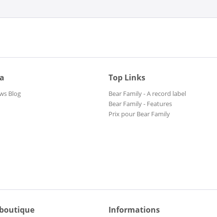
ia
Top Links
ws Blog
Bear Family - A record label
Bear Family - Features
Prix pour Bear Family
 boutique
Informations