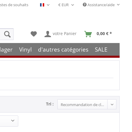
stes de souhaits
Assistance/aide
Français- FR
votre Panier
0,00 € *
lager
Vinyl
d'autres catégories
SALE
Tri :