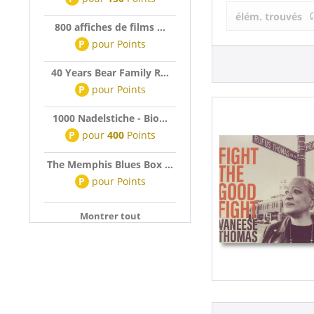
Vaneese Tho
élém. trouvés
800 affiches de films ...
P
pour
Points
40 Years Bear Family R...
P
pour
Points
1000 Nadelstiche - Bio...
P
pour
400
Points
The Memphis Blues Box ...
P
pour
Points
Montrer tout