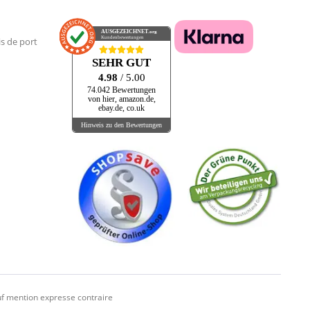
AUSGEZEICHNET
.org
Kundenbewertungen
is de port
SEHR GUT
4.98
/ 5.00
74.042 Bewertungen
von hier, amazon.de,
ebay.de, co.uk
Hinweis zu den Bewertungen
f mention expresse contraire