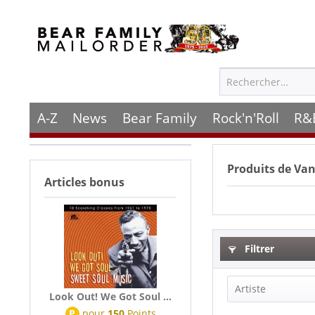
A-Z
News
Bear Family
Rock'n'Roll
R&
Produits de
Van
Articles bonus
Filtrer
Artiste
Look Out! We Got Soul ...
P
pour
150
Points