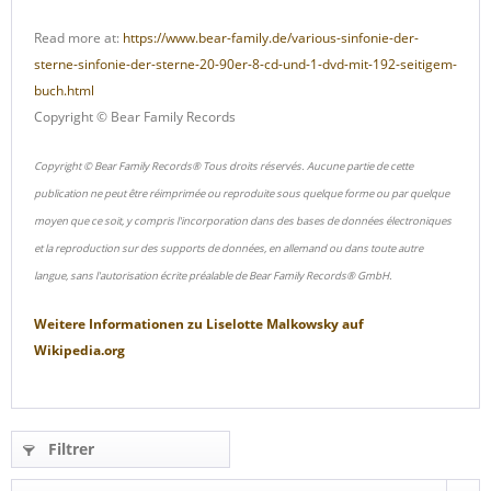
Read more at:
https://www.bear-family.de/various-sinfonie-der-
sterne-sinfonie-der-sterne-20-90er-8-cd-und-1-dvd-mit-192-seitigem-
buch.html
Copyright © Bear Family Records
Copyright © Bear Family Records® Tous droits réservés. Aucune partie de cette
publication ne peut être réimprimée ou reproduite sous quelque forme ou par quelque
moyen que ce soit, y compris l'incorporation dans des bases de données électroniques
et la reproduction sur des supports de données, en allemand ou dans toute autre
langue, sans l'autorisation écrite préalable de Bear Family Records® GmbH.
Weitere Informationen zu
Liselotte Malkowsky
auf
Wikipedia.org
Filtrer