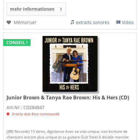
mehr Informationen
Mémoriser
extraits sonores
Video
CONSEIL !
Junior Brown & Tanya Rae Brown:
His & Hers (CD)
Art-Nr.: CD284847
Article doit être commandé
(JRB Records) 15 titres, digisleeve Avec sa voix unique, son écriture de
chansons encore plus unique et sa guitare Guit Steel à double manche