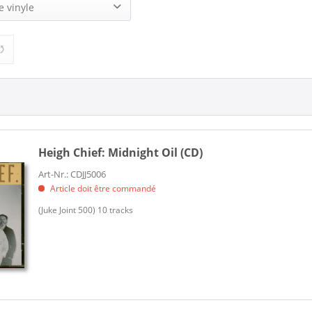
(2)
e vinyle
14,95 €
19,95 €
de
à
1)
Heigh Chief:
Midnight Oil (CD)
Art-Nr.: CDJJ5006
Article doit être commandé
(Juke Joint 500) 10 tracks