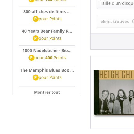
Heigh Chief 
Taille d'un disqu
800 affiches de films ...
LP (12 Inch) (
P
pour
Points
élém. trouvés
40 Years Bear Family R...
P
pour
Points
1000 Nadelstiche - Bio...
P
pour
400
Points
The Memphis Blues Box ...
P
pour
Points
Montrer tout