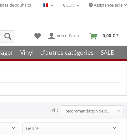
istes de souhaits
Assistance/aide
Français- FR
votre Panier
0,00 € *
lager
Vinyl
d'autres catégories
SALE
Tri :
Genre