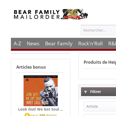
A-Z
News
Bear Family
Rock'n'Roll
R&
Produits de
Hei
Articles bonus
Filtrer
Artiste
Look Out! We Got Soul ...
P
pour
150
Points