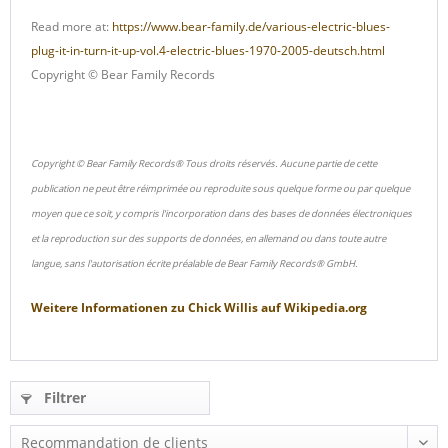
Read more at:
https://www.bear-family.de/various-electric-blues-
plug-it-in-turn-it-up-vol.4-electric-blues-1970-2005-deutsch.html
Copyright © Bear Family Records
Copyright © Bear Family Records® Tous droits réservés. Aucune partie de cette
publication ne peut être réimprimée ou reproduite sous quelque forme ou par quelque
moyen que ce soit, y compris l'incorporation dans des bases de données électroniques
et la reproduction sur des supports de données, en allemand ou dans toute autre
langue, sans l'autorisation écrite préalable de Bear Family Records® GmbH.
Weitere Informationen zu
Chick Willis
auf
Wikipedia.org
Filtrer