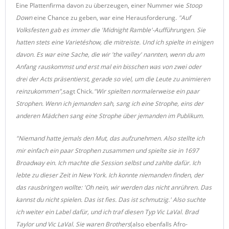
Eine Plattenfirma davon zu überzeugen, einer Nummer wie
Stoop
Down
eine Chance zu geben, war eine Herausforderung.
"Auf
Volksfesten gab es immer die 'Midnight Ramble'-Aufführungen. Sie
hatten stets eine Varietéshow, die mitreiste. Und ich spielte in einigen
davon. Es war eine Sache, die wir 'the valley' nannten, wenn du am
Anfang rauskommst und erst mal ein bisschen was von zwei oder
drei der Acts präsentierst, gerade so viel, um die Leute zu animieren
reinzukommen",
sagt Chick.
"Wir spielten normalerweise ein paar
Strophen. Wenn ich jemanden sah, sang ich eine Strophe, eins der
anderen Mädchen sang eine Strophe über jemanden im Publikum.
"Niemand hatte jemals den Mut, das aufzunehmen. Also stellte ich
mir einfach ein paar Strophen zusammen und spielte sie in 1697
Broadway ein. Ich machte die Session selbst und zahlte dafür. Ich
lebte zu dieser Zeit in New York. Ich konnte niemanden finden, der
das rausbringen wollte: 'Oh nein, wir werden das nicht anrühren. Das
kannst du nicht spielen. Das ist fies. Das ist schmutzig.' Also suchte
ich weiter ein Label dafür, und ich traf diesen Typ Vic LaVal. Brad
Taylor und Vic LaVal. Sie waren Brothers
(also ebenfalls Afro-