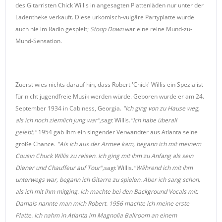
des Gitarristen Chick Willis in angesagten Plattenläden nur unter der
Ladentheke verkauft. Diese urkomisch-vulgäre Partyplatte wurde
auch nie im Radio gespielt;
Stoop Down
war eine reine Mund-zu-
Mund-Sensation.
Zuerst wies nichts darauf hin, dass Robert 'Chick' Willis ein Spezialist
für nicht jugendfreie Musik werden würde. Geboren wurde er am 24.
September 1934 in Cabiness, Georgia.
"Ich ging von zu Hause weg,
als ich noch ziemlich jung war",
sagt Willis.
"Ich habe überall
gelebt."
1954 gab ihm ein singender Verwandter aus Atlanta seine
große Chance.
"Als ich aus der Armee kam, begann ich mit meinem
Cousin Chuck Willis zu reisen. Ich ging mit ihm zu Anfang als sein
Diener und Chauffeur auf Tour",
sagt Willis.
"Während ich mit ihm
unterwegs war, begann ich Gitarre zu spielen. Aber ich sang schon,
als ich mit ihm mitging. Ich machte bei den Background Vocals mit.
Damals nannte man mich Robert. 1956 machte ich meine erste
Platte. Ich nahm in Atlanta im Magnolia Ballroom an einem