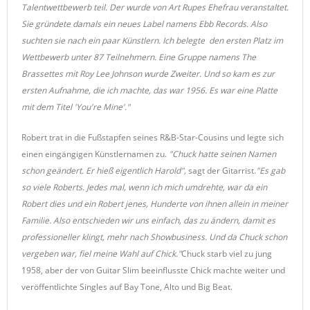
Talentwettbewerb teil. Der wurde von Art Rupes Ehefrau veranstaltet.
Sie gründete damals ein neues Label namens Ebb Records. Also
suchten sie nach ein paar Künstlern. Ich belegte den ersten Platz im
Wettbewerb unter 87 Teilnehmern. Eine Gruppe namens The
Brassettes mit Roy Lee Johnson wurde Zweiter. Und so kam es zur
ersten Aufnahme, die ich machte, das war 1956. Es war eine Platte
mit dem Titel 'You're Mine'."
Robert trat in die Fußstapfen seines R&B-Star-Cousins und legte sich
einen eingängigen Künstlernamen zu.
"Chuck hatte seinen Namen
schon geändert. Er hieß eigentlich Harold",
sagt der Gitarrist.
"Es gab
so viele Roberts. Jedes mal, wenn ich mich umdrehte, war da ein
Robert dies und ein Robert jenes, Hunderte von ihnen allein in meiner
Familie. Also entschieden wir uns einfach, das zu ändern, damit es
professioneller klingt, mehr nach Showbusiness. Und da Chuck schon
vergeben war, fiel meine Wahl auf Chick."
Chuck starb viel zu jung
1958, aber der von Guitar Slim beeinflusste Chick machte weiter und
veröffentlichte Singles auf Bay Tone, Alto und Big Beat.