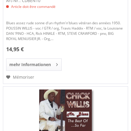
Art-Nr.: CDBEN10
Article doit être commandé
Blues assez rude sonne d'un rhythm'n'blues vétéran des années 1950.
POUSSIN WILLIS - voc / GTR / org, Travis Haddix - RTM / voc, la Louisiane
DAN 'PINO - HCA, Rick HINKLE - RTM, STEVE CRAWFORD - pno, BIG
ROYAL MENUISIER JR. - Org,...
14,95 €
mehr Informationen
Mémoriser