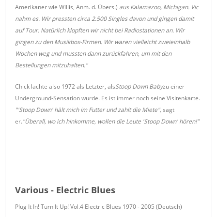
Amerikaner wie Willis, Anm. d. Übers.)
aus Kalamazoo, Michigan. Vic
nahm es. Wir pressten circa 2.500 Singles davon und gingen damit
auf Tour. Natürlich klopften wir nicht bei Radiostationen an. Wir
gingen zu den Musikbox-Firmen. Wir waren vielleicht zweieinhalb
Wochen weg und mussten dann zurückfahren, um mit den
Bestellungen mitzuhalten."
Chick lachte also 1972 als Letzter, als
Stoop Down Baby
zu einer
Underground-Sensation wurde. Es ist immer noch seine Visitenkarte.
"'Stoop Down' hält mich im Futter und zahlt die Miete",
sagt
er.
"Überall, wo ich hinkomme, wollen die Leute 'Stoop Down' hören!"
Various - Electric Blues
Plug It In! Turn It Up! Vol.4 Electric Blues 1970 - 2005 (Deutsch)