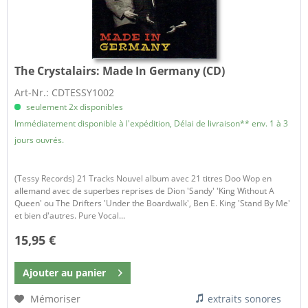
The Crystalairs:
Made In Germany (CD)
Art-Nr.: CDTESSY1002
seulement 2x disponibles
Immédiatement disponible à l'expédition, Délai de livraison** env. 1 à 3
jours ouvrés.
(Tessy Records) 21 Tracks Nouvel album avec 21 titres Doo Wop en
allemand avec de superbes reprises de Dion 'Sandy' 'King Without A
Queen' ou The Drifters 'Under the Boardwalk', Ben E. King 'Stand By Me'
et bien d'autres. Pure Vocal...
15,95 €
Ajouter au
panier
Mémoriser
extraits sonores