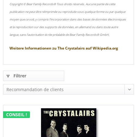
Copyright © Bear Family Records® Tous droits réservés. Aucune partie de cette
publication ne peut être réimprimée ou reproduite sous quelque forme ou par quelque
moyen que ce soit, y compris l'incorporation dans des bases de données électroniques
et la reproduction sur des supports de données, en allemand ou dans toute autre
langue, sans l'autorisation écrite préalable de Bear Family Records® GmbH.
Weitere Informationen zu
The Crystalairs
auf
Wikipedia.org
Filtrer
CONSEIL !