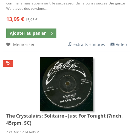
comme jamais auparavant, le successeur de l'album ? succès'Die ganze
Welt' avec des versions...
13,95 €
15,95 €
Ajouter au
panier
Mémoriser
extraits sonores
Video
The Crystalairs:
Solitaire - Just For Tonight (7inch,
45rpm, SC)
Art-Nr.: 45LM001