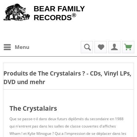
BEAR FAMILY
®
RECORDS
Menu
Produits de
The Crystalairs
? - CDs, Vinyl LPs,
DVD und mehr
The Crystalairs
Que se passe-t-il dans deux futurs diplômés du secondaire en 1988
qui n'entrent pas dans les salles de classe couvertes d'affiches
Wham ! et Kylie Minogue ? Qui a l'impression de se déplacer dans les