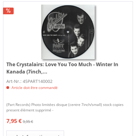
The Crystalairs:
Love You Too Much - Winter In
Kanada (7inch,...
Art-Nr.: 45PART140002
Article doit être commandé
(Part Records) Photo limitées disque (centre 7inch/small) stock copies
present élément supprimé -
7,95 €
9,95 €