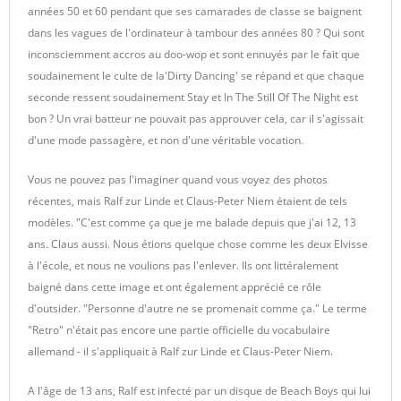
années 50 et 60 pendant que ses camarades de classe se baignent
dans les vagues de l'ordinateur à tambour des années 80 ? Qui sont
inconsciemment accros au doo-wop et sont ennuyés par le fait que
soudainement le culte de la'Dirty Dancing' se répand et que chaque
seconde ressent soudainement Stay et In The Still Of The Night est
bon ? Un vrai batteur ne pouvait pas approuver cela, car il s'agissait
d'une mode passagère, et non d'une véritable vocation.
Vous ne pouvez pas l'imaginer quand vous voyez des photos
récentes, mais Ralf zur Linde et Claus-Peter Niem étaient de tels
modèles. "C'est comme ça que je me balade depuis que j'ai 12, 13
ans. Claus aussi. Nous étions quelque chose comme les deux Elvisse
à l'école, et nous ne voulions pas l'enlever. Ils ont littéralement
baigné dans cette image et ont également apprécié ce rôle
d'outsider. "Personne d'autre ne se promenait comme ça." Le terme
"Retro" n'était pas encore une partie officielle du vocabulaire
allemand - il s'appliquait à Ralf zur Linde et Claus-Peter Niem.
A l'âge de 13 ans, Ralf est infecté par un disque de Beach Boys qui lui