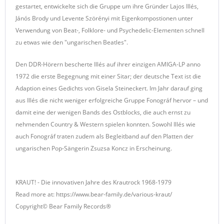
gestartet, entwickelte sich die Gruppe um ihre Gründer Lajos Illés,
Jánós Brody und Levente Szörényi mit Eigenkompostionen unter
Verwendung von Beat-, Folklore- und Psychedelic-Elementen schnell
zu etwas wie den "ungarischen Beatles".
Den DDR-Hörern bescherte Illés auf ihrer einzigen AMIGA-LP anno
1972 die erste Begegnung mit einer Sitar; der deutsche Text ist die
Adaption eines Gedichts von Gisela Steineckert. Im Jahr darauf ging
aus Illés die nicht weniger erfolgreiche Gruppe Fonográf hervor – und
damit eine der wenigen Bands des Ostblocks, die auch ernst zu
nehmenden Country & Western spielen konnten. Sowohl Illés wie
auch Fonográf traten zudem als Begleitband auf den Platten der
ungarischen Pop-Sängerin Zsuzsa Koncz in Erscheinung.
KRAUT! - Die innovativen Jahre des Krautrock 1968-1979
Read more at: https://www.bear-family.de/various-kraut/
Copyright© Bear Family Records®