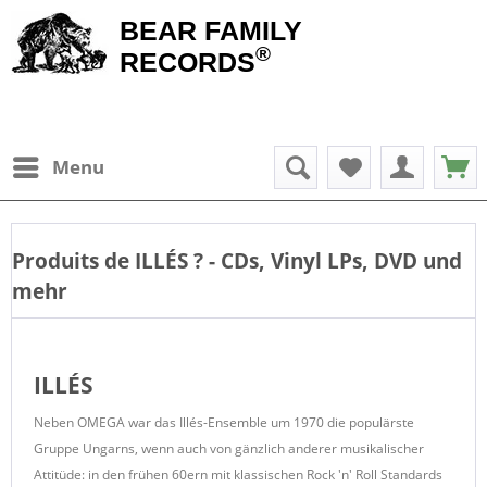
BEAR FAMILY
®
RECORDS
Menu
Produits de
ILLÉS
? - CDs, Vinyl LPs, DVD und
mehr
ILLÉS
Neben OMEGA war das Illés-Ensemble um 1970 die populärste
Gruppe Ungarns, wenn auch von gänzlich anderer musikalischer
Attitüde: in den frühen 60ern mit klassischen Rock 'n' Roll Standards