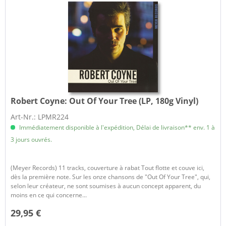
Robert Coyne:
Out Of Your Tree (LP, 180g Vinyl)
Art-Nr.: LPMR224
Immédiatement disponible à l'expédition, Délai de livraison** env. 1 à
3 jours ouvrés.
(Meyer Records) 11 tracks, couverture à rabat Tout flotte et couve ici,
dès la première note. Sur les onze chansons de "Out Of Your Tree", qui,
selon leur créateur, ne sont soumises à aucun concept apparent, du
moins en ce qui concerne...
29,95 €