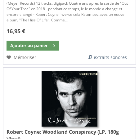
(Meyer Records) 12 tracks, digipack Quatre ans après la sortie de "Out
Of Your Tree" en 2018 - pendant ce temps, le le monde a changé et
encore changé - Robert Coyne inverse cela Retombez avec un nouvel
album, "The Hiss Of Life". Comme...
16,95 €
Ajouter au
panier
Mémoriser
extraits sonores
Robert Coyne:
Woodland Conspiracy (LP, 180g