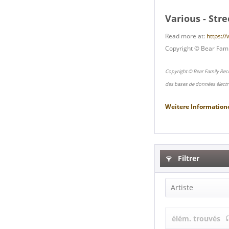
Various - Str
Read more at:
https:/
Copyright © Bear Fami
Copyright © Bear Family Rec
des bases de données électr
Weitere Information
Filtrer
Artiste
Lenny Cocco
élém. trouvés