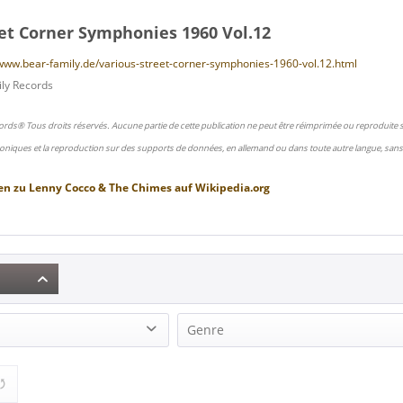
eet Corner Symphonies 1960 Vol.12
/www.bear-family.de/various-street-corner-symphonies-1960-vol.12.html
ly Records
ords® Tous droits réservés. Aucune partie de cette publication ne peut être réimprimée ou reproduite
oniques et la reproduction sur des supports de données, en allemand ou dans toute autre langue, sans 
en zu
Lenny Cocco & The Chimes
auf
Wikipedia.org
Genre
 & The Chimes (1)
R&B, Soul (1)