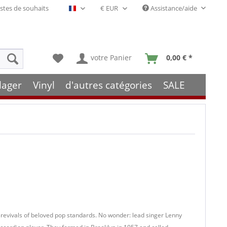
stes de souhaits
Assistance/aide
Français- FR
votre Panier
0,00 € *
lager
Vinyl
d'autres catégories
SALE
revivals of beloved pop standards. No wonder: lead singer Lenny