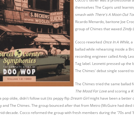
Cocco's father was a professional a
themselves The Capris until learni
smash with
There's A Moon Out To
Ricardo Menardo, baritone Joe Croc
group of Chimes that waxed
Zindy 
Cocco reworked
Once In A While
, 
ballad while rehearsing inside a Br
recording engineer called Andy Leo
Tag label. Leonetti pressed up the ba
The Chimes' debut single soared to 
The Chimes tried the same ballad fo
The Mood For Love
and scoring a #3
 pop oldie, didn't follow suit (its peppy flip
Dream Girl
might have been a better ch
nny and The Chimes. The group bounced after that from Metro (McGuire had died i
s mid-decade. Cocco reformed the group with fresh members during the '70s and '80