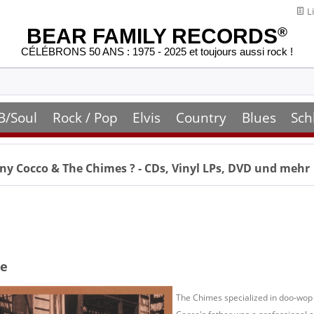
Li
BEAR FAMILY RECORDS
®
CÉLÉBRONS 50 ANS : 1975 - 2025 et toujours aussi rock !
B/Soul
Rock / Pop
Elvis
Country
Blues
Sch
ny Cocco & The Chimes
? - CDs, Vinyl LPs, DVD und mehr
le
The Chimes specialized in doo-wop 