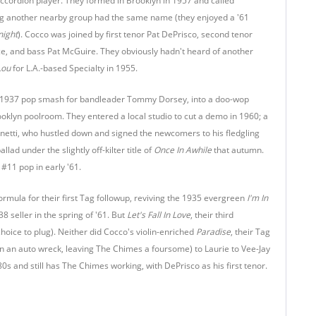
ccordion player. They formed in Brooklyn in 1957 and called
ng another nearby group had the same name (they enjoyed a '61
night
). Cocco was joined by first tenor Pat DePrisco, second tenor
e, and bass Pat McGuire. They obviously hadn't heard of another
Lou
for L.A.-based Specialty in 1955.
a 1937 pop smash for bandleader Tommy Dorsey, into a doo-wop
ooklyn poolroom. They entered a local studio to cut a demo in 1960; a
netti, who hustled down and signed the newcomers to his fledgling
llad under the slightly off-kilter title of
Once In Awhile
that autumn.
#11 pop in early '61.
rmula for their first Tag followup, reviving the 1935 evergreen
I'm In
8 seller in the spring of '61. But
Let's Fall In Love
, their third
oice to plug). Neither did Cocco's violin-enriched
Paradise
, their Tag
n an auto wreck, leaving The Chimes a foursome) to Laurie to Vee-Jay
s and still has The Chimes working, with DePrisco as his first tenor.