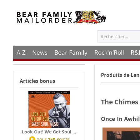
A-Z
News
Bear Family
Rock'n'Roll
R&
Produits de
Len
Articles bonus
The Chimes
Once In Awhi
Look Out! We Got Soul ...
P
pour
150
Points