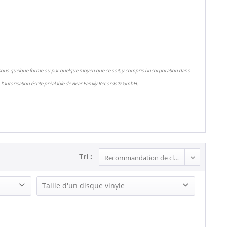
 sous quelque forme ou par quelque moyen que ce soit, y compris l'incorporation dans
l'autorisation écrite préalable de Bear Family Records® GmbH.
Tri :
Taille d'un disque vinyle
LP (12 Inch) (1)