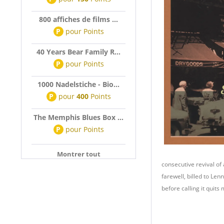
800 affiches de films ...
P
pour
Points
40 Years Bear Family R...
P
pour
Points
1000 Nadelstiche - Bio...
P
pour
400
Points
The Memphis Blues Box ...
P
pour
Points
Montrer tout
consecutive revival of a
farewell, billed to Le
before calling it quit