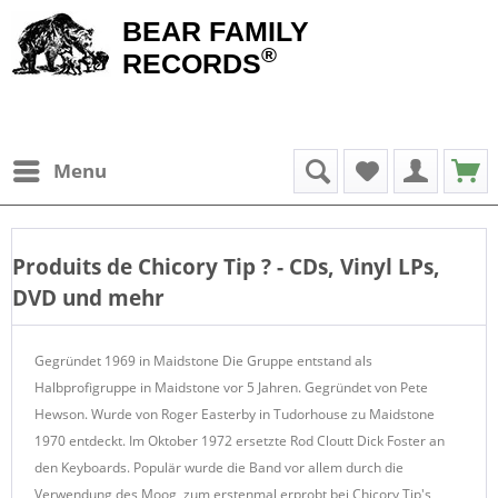
BEAR FAMILY
®
RECORDS
Menu
Produits de
Chicory Tip
? - CDs, Vinyl LPs,
DVD und mehr
Gegründet 1969 in Maidstone Die Gruppe entstand als
Halbprofigruppe in Maidstone vor 5 Jahren. Gegründet von Pete
Hewson. Wurde von Roger Easterby in Tudorhouse zu Maidstone
1970 entdeckt. Im Oktober 1972 ersetzte Rod Cloutt Dick Foster an
den Keyboards. Populär wurde die Band vor allem durch die
Verwendung des Moog, zum erstenmal erprobt bei Chicory Tip's