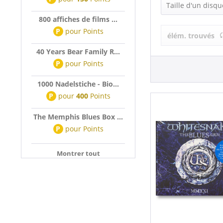
Whitesnake (
Taille d'un disqu
800 affiches de films ...
LP (12 Inch) (
P
pour
Points
élém. trouvés
40 Years Bear Family R...
P
pour
Points
1000 Nadelstiche - Bio...
P
pour
400
Points
The Memphis Blues Box ...
P
pour
Points
Montrer tout