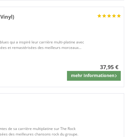
Vinyl)
blues qui a inspiré leur carrière multi-platine avec
xées et remastérisées des meilleurs morceaux...
37,95 €
mehr Informationen
Mémoriser
ntes de sa carrière multiplatine sur The Rock
isées des meilleures chansons rock du groupe.