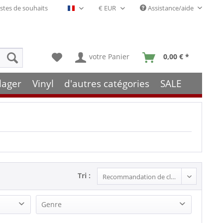
stes de souhaits
Assistance/aide
Français- FR
votre Panier
0,00 € *
lager
Vinyl
d'autres catégories
SALE
Tri :
Genre