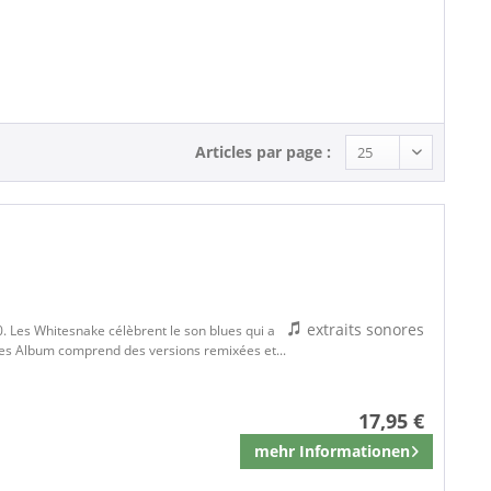
Blues (2)
Rock (1)
Articles par page :
extraits sonores
020. Les Whitesnake célèbrent le son blues qui a
Blues Album comprend des versions remixées et...
17,95 €
mehr Informationen
Mémoriser