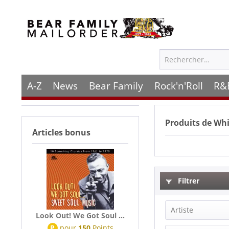
A-Z
News
Bear Family
Rock'n'Roll
R&
Produits de
Whi
Articles bonus
Filtrer
Artiste
Look Out! We Got Soul ...
P
pour
150
Points