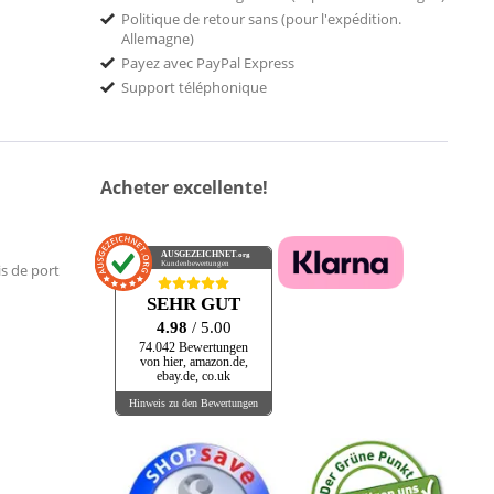
Politique de retour sans (pour l'expédition.
Allemagne)
Payez avec PayPal Express
Support téléphonique
Acheter excellente!
AUSGEZEICHNET
.org
Kundenbewertungen
is de port
SEHR GUT
4.98
/ 5.00
74.042 Bewertungen
von hier, amazon.de,
ebay.de, co.uk
Hinweis zu den Bewertungen