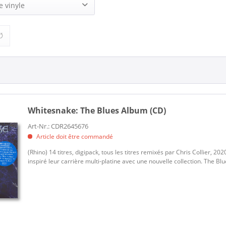
3)
e vinyle
17,95 €
37,95 €
de
à
2)
Whitesnake:
The Blues Album (CD)
Art-Nr.: CDR2645676
Article doit être commandé
(Rhino) 14 titres, digipack, tous les titres remixés par Chris Collier, 2
inspiré leur carrière multi-platine avec une nouvelle collection. The 