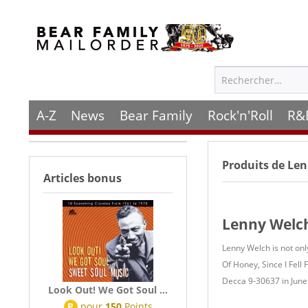
A-Z
News
Bear Family
Rock'n'Roll
R&
Produits de
Len
Articles bonus
Lenny Welch
Lenny Welch is not only
Of Honey, Since I Fell
Decca 9-30637 in June
Look Out! We Got Soul ...
P
pour
150
Points