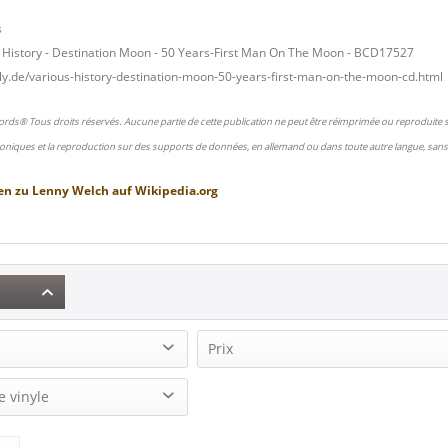
s
 - History - Destination Moon - 50 Years-First Man On The Moon - BCD17527
ly.de/various-history-destination-moon-50-years-first-man-on-the-moon-cd.html
ords® Tous droits réservés. Aucune partie de cette publication ne peut être réimprimée ou reproduite
oniques et la reproduction sur des supports de données, en allemand ou dans toute autre langue, sans 
en zu
Lenny Welch
auf
Wikipedia.org
Prix
(2)
e vinyle
7,50 €
9,95 €
de
à
) (2)