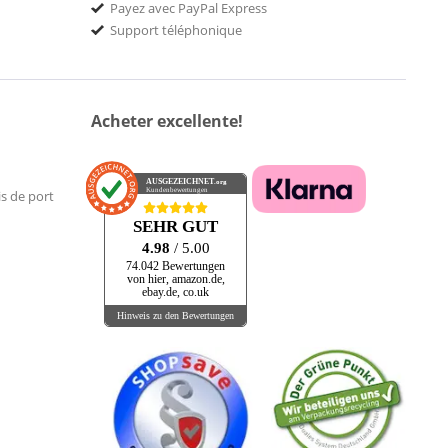
Payez avec PayPal Express
Support téléphonique
Acheter excellente!
AUSGEZEICHNET
.org
Kundenbewertungen
is de port
SEHR GUT
4.98
/ 5.00
74.042 Bewertungen
von hier, amazon.de,
ebay.de, co.uk
Hinweis zu den Bewertungen