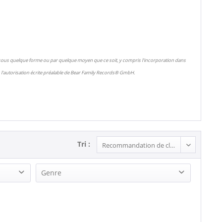
 sous quelque forme ou par quelque moyen que ce soit, y compris l'incorporation dans
l'autorisation écrite préalable de Bear Family Records® GmbH.
Tri :
Genre
Pop (1)
Rock'n'Roll (1)