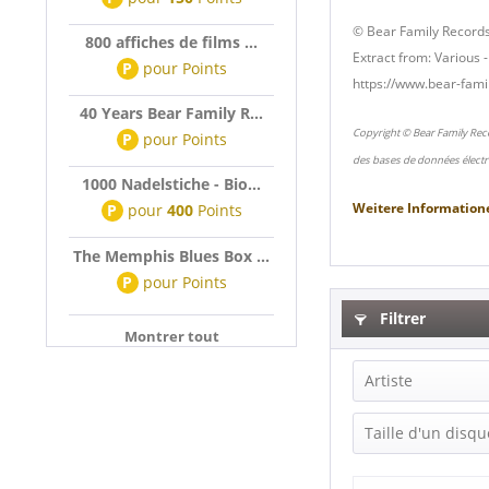
© Bear Family Record
800 affiches de films ...
Extract from: Various
P
pour
Points
https://www.bear-fami
40 Years Bear Family R...
Copyright © Bear Family Rec
P
pour
Points
des bases de données électr
1000 Nadelstiche - Bio...
Weitere Information
P
pour
400
Points
The Memphis Blues Box ...
P
pour
Points
Filtrer
Montrer tout
Artiste
Lenny Welch 
Taille d'un disqu
Single (7 Inch