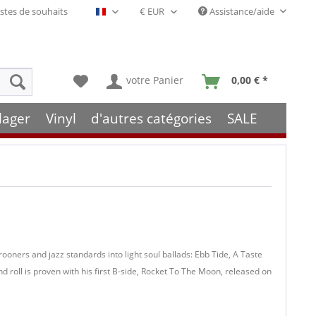
stes de souhaits
Assistance/aide
Français- FR
votre Panier
0,00 € *
lager
Vinyl
d'autres catégories
SALE
rooners and jazz standards into light soul ballads: Ebb Tide, A Taste
d roll is proven with his first B-side, Rocket To The Moon, released on