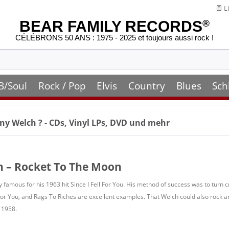
Li
BEAR FAMILY RECORDS
®
CÉLÉBRONS 50 ANS : 1975 - 2025 et toujours aussi rock !
B/Soul
Rock / Pop
Elvis
Country
Blues
Sch
ny Welch
? - CDs, Vinyl LPs, DVD und mehr
 – Rocket To The Moon
 famous for his 1963 hit Since I Fell For You. His method of success was to turn c
 For You, and Rags To Riches are excellent examples. That Welch could also rock an
 1958.