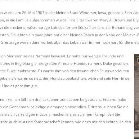
n wurde am 26. Mai 1907 in der kleinen Stadt Winterset, Iowa, geboren. Sein zwe
n, in die Familie aufgenommen wurde. Ihre Eltern waren Mary A. Brown und Clyde
 Arzt die trockene, wüstenartige Luft des fernen Südkaliforniens zur Behandlung
sten. Sie lebten ein paar Jahre auf einer kleinen Ranch in der Nähe der Mojave-
 Grenztage waren dann vorbei, aber das Leben war immer noch hart für die meis
rion Morrison seines Namens bewusst. Er hatte nur wenige Freunde und
istens in Begleitung eines großen Airedale-Hundes namens Duke gesehen,
tle Duke' einbrachte. Es wurde ihm von den freundlichen Feuerwehrleuten
eben; sie waren so nett, den Hund zu beobachten, während sein Herr in der
. Und es geht ihm gut.
inen kleinen Söhnen drei Lektionen zum Leben beigebracht. Erstens, halte
ei ein Gentleman; beleidige niemanden absichtlich. Drittens, suchen Sie nie
 Sie sich verteidigen müssen, machen Sie es zu einem Kampf, den Sie
ernte auch Mut und Kameradschaft kennen, wie er es mit den echten Helden