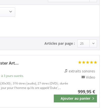
Articles par page :
ter Art...
extraits sonores
 à 3 jours ouvrés.
Video
30x30) ; 316 titres (audio), 27 titres (DVD) ; durée
jour pour l'homme qu'ils ont appelé'Duke',...
999,95 €
Ajouter au
panier
Mémoriser