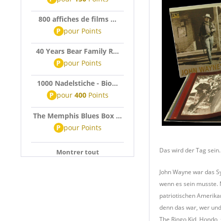
800 affiches de films ...
P
pour
Points
40 Years Bear Family R...
P
pour
Points
1000 Nadelstiche - Bio...
P
pour
400
Points
The Memphis Blues Box ...
P
pour
Points
Das wird der Tag sein.
Montrer tout
John Wayne war das S
wenn es sein musste. 
patriotischen Amerikan
denn das war, wer und
The Ringo Kid, Hondo, 