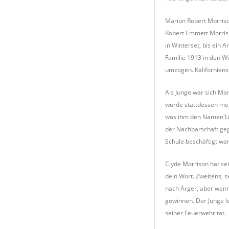
Marion Robert Morriso
Robert Emmett Morriso
in Winterset, bis ein
Familie 1913 in den We
umzogen. Kaliforniens
Als Junge war sich Ma
wurde stattdessen me
was ihm den Namen'Lit
der Nachbarschaft geg
Schule beschäftigt war
Clyde Morrison hat se
dein Wort. Zweitens, s
nach Ärger, aber wenn
gewinnen. Der Junge l
seiner Feuerwehr tat.