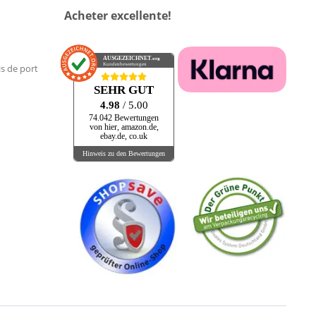
Acheter excellente!
AUSGEZEICHNET
.org
Kundenbewertungen
is de port
SEHR GUT
4.98
/ 5.00
74.042 Bewertungen
von hier, amazon.de,
ebay.de, co.uk
Hinweis zu den Bewertungen