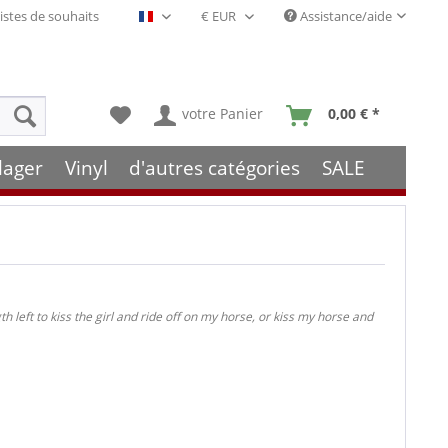
istes de souhaits
Assistance/aide
Français- FR
votre Panier
0,00 € *
lager
Vinyl
d'autres catégories
SALE
h left to kiss the girl and ride off on my horse, or kiss my horse and