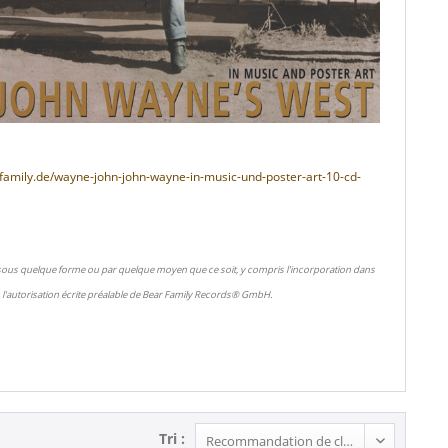
family.de/wayne-john-john-wayne-in-music-und-poster-art-10-cd-
 sous quelque forme ou par quelque moyen que ce soit, y compris l'incorporation dans
l'autorisation écrite préalable de Bear Family Records® GmbH.
Tri :