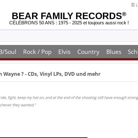
L
BEAR FAMILY RECORDS
®
CÉLÉBRONS 50 ANS : 1975 - 2025 et toujours aussi rock !
B/Soul
Rock / Pop
Elvis
Country
Blues
Sch
n Wayne
? - CDs, Vinyl LPs, DVD und mehr
de, fight, keep my hat on, and at the end of the shooting still have enough strengt
hichever they wanted."