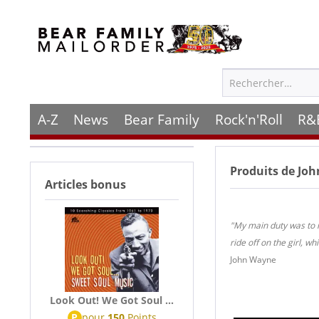
A-Z
News
Bear Family
Rock'n'Roll
R&
Produits de
Joh
Articles bonus
"My main duty was to ri
ride off on the girl, w
John Wayne
Look Out! We Got Soul ...
P
pour
150
Points