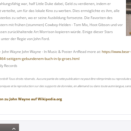
hlungsfähig war, half Little Duke dabei, Geld zu verdienen, indem er
t verteilte, um für das lokale Kino zu werben. Dies ermöglichte es ihm, alle
enlos zu sehen, wo er seine Ausbildung fortsetzte. Die Favoriten des
tern mit frühen (stummen) Cowboy-Helden - Tom Mix, Hoot Gibson und vor
ssen zurückhaltende Art Morrison kopieren würde. Einige dieser Stars
unter der Regie von John Ford.
 John Wayne John Wayne - In Music & Poster ArtRead more at:
https://www.bear-
-464-seitigem-gebundenem-buch-in-lp-groes.html
ly Records
ords® Tous droits réservés. Aucune partie de cette publication ne peut être réimprimée ou reproduite
oniques et la reproduction sur des supports de données, en allemand ou dans toute autre langue, sans 
en zu
John Wayne
auf
Wikipedia.org