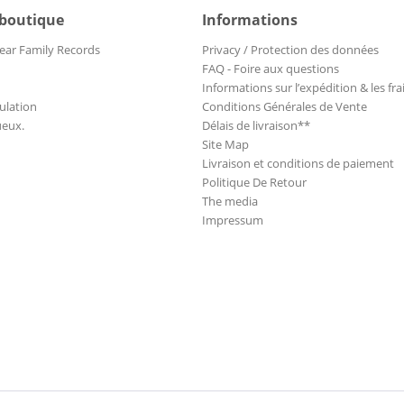
 boutique
Informations
ear Family Records
Privacy / Protection des données
FAQ - Foire aux questions
Informations sur l’expédition & les fra
ulation
Conditions Générales de Vente
ueux.
Délais de livraison**
Site Map
Livraison et conditions de paiement
Politique De Retour
The media
Impressum