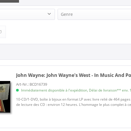
Genre
(1)
Country (1)
John Wayne:
John Wayne's West - In Music And Pos
Art-Nr.: BCD16739
Immédiatement disponible à l'expédition, Délai de livraison** env. 1
10-CD/1-DVD, boîte à bijoux en format LP avec livre relié de 464 pages (
de lecture des CD : environ 12 heures. L'hommage le plus complet à ce 