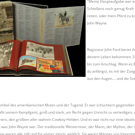
"Meine Hauptaufgabe war es
Schießens noch genug Kraft
reiten, oder mein Pferd zu 
John Wayne
Regisseur John Ford beriet i
deinem Leben bekommen. Sie
bis zum Anschlag. Wenn es E
du anfängst, es mit der Zung
aus den Augen.... und die Sze
ymbol des amerikanischen Mutes und der Tugend. Er war schüchtern gegenüber 
Mit seinem Kampfgeist, groß und stark, um Recht gegen Unrecht zu verteidigen, d
ers, den größten aller wahren Cowboy-Helden. Und es war nicht nur eine idealisiert
 was John Wayne war. Der traditionelle Westernstar, der Mann, der Mythos, de
sie waren alle still und für immer gleich, wirklich. Sie waren Männer von Integrit