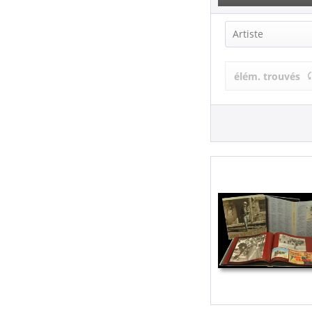
Artiste
John Wayne 
élém. trouvés