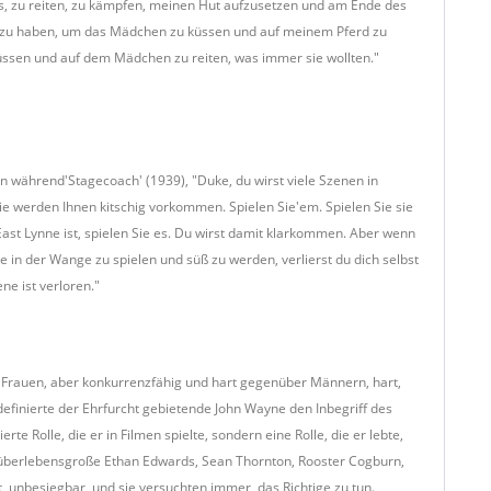
, zu reiten, zu kämpfen, meinen Hut aufzusetzen und am Ende des
 zu haben, um das Mädchen zu küssen und auf meinem Pferd zu
küssen und auf dem Mädchen zu reiten, was immer sie wollten."
hn während'Stagecoach' (1939), "Duke, du wirst viele Szenen in
 werden Ihnen kitschig vorkommen. Spielen Sie'em. Spielen Sie sie
ast Lynne ist, spielen Sie es. Du wirst damit klarkommen. Aber wenn
e in der Wange zu spielen und süß zu werden, verlierst du dich selbst
ne ist verloren."
Frauen, aber konkurrenzfähig und hart gegenüber Männern, hart,
efinierte der Ehrfurcht gebietende John Wayne den Inbegriff des
e Rolle, die er in Filmen spielte, sondern eine Rolle, die er lebte,
r überlebensgroße Ethan Edwards, Sean Thornton, Rooster Cogburn,
ät, unbesiegbar, und sie versuchten immer, das Richtige zu tun.