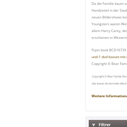
Da die Familie kaum za
Handzettel in der Stad
neuen Bildershows kost
Youngsters waren Wes
allem Harry Carey, de
erschienen in Western 
Frpm book BCD16739 -
und-1-dvd-boxset-mit
Copyright © Bear Fami
Copyright © Bear Family Rec
des bases de données électr
Weitere Information
Filtrer