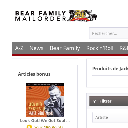
A-Z
News
Bear Family
Rock'n'Roll
R&
Produits de
Jac
Articles bonus
Filtrer
Artiste
Look Out! We Got Soul ...
P
pour
150
Points