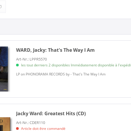
1)
5,00 €
19,95 €
de
à
(1)
WARD, Jacky:
That's The Way I Am
Art-Nr.: LPPR5570
les tout derniers 2 disponibles Immédiatement disponible à l'expéditi
LP on PHONORAMA RECORDS by - That's The Way I Am
Jacky Ward:
Greatest Hits (CD)
Art-Nr.: CDER110
Article doit être commandé