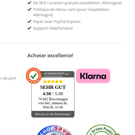
De 90 € Livraison gratuite (expédition. Allemagne)
Politique de retour sans (pour l'expédition.
Allemagne)
Payez avec PayPal Express
Support téléphonique
Acheter excellente!
AUSGEZEICHNET
.org
Kundenbewertungen
is de port
SEHR GUT
4.98
/ 5.00
74.042 Bewertungen
von hier, amazon.de,
ebay.de, co.uk
Hinweis zu den Bewertungen