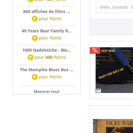
Jacky Ward (
élém. trouvés
WARD, Jacky 
800 affiches de films ...
P
pour
Points
40 Years Bear Family R...
P
pour
Points
1000 Nadelstiche - Bio...
P
pour
400
Points
The Memphis Blues Box ...
P
pour
Points
Montrer tout