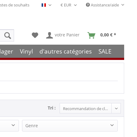
stes de souhaits
Assistance/aide
Français- FR
votre Panier
0,00 € *
lager
Vinyl
d'autres catégories
SALE
Tri :
Genre