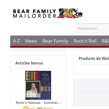
A-Z
News
Bear Family
Rock'n'Roll
R&
Produits de
Wail
Articles bonus
Rock'n Nassau - Summer...
P
pour
480
Points