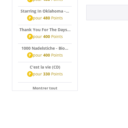
Starring In Oklahoma -...
P
pour
480
Points
Thank You For The Days...
P
pour
400
Points
1000 Nadelstiche - Bio...
P
pour
400
Points
C'est la vie (CD)
P
pour
330
Points
Montrer tout