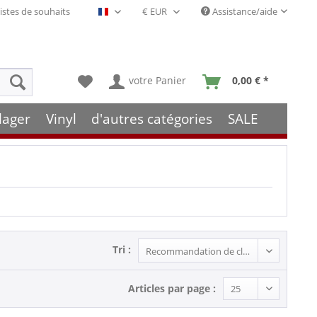
istes de souhaits
Assistance/aide
Français- FR
votre Panier
0,00 € *
lager
Vinyl
d'autres catégories
SALE
Tri :
Articles par page :