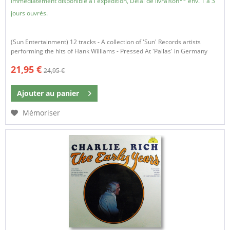
Immédiatement disponible à l'expédition, Délai de livraison** env. 1 à 3
jours ouvrés.
(Sun Entertainment) 12 tracks - A collection of 'Sun' Records artists
performing the hits of Hank Williams - Pressed At 'Pallas' in Germany
21,95 €
24,95 €
Ajouter au
panier
Mémoriser