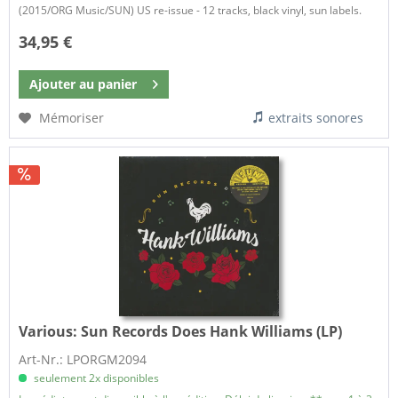
(2015/ORG Music/SUN) US re-issue - 12 tracks, black vinyl, sun labels.
34,95 €
Ajouter au
panier
Mémoriser
extraits sonores
Various:
Sun Records Does Hank Williams (LP)
Art-Nr.: LPORGM2094
seulement 2x disponibles