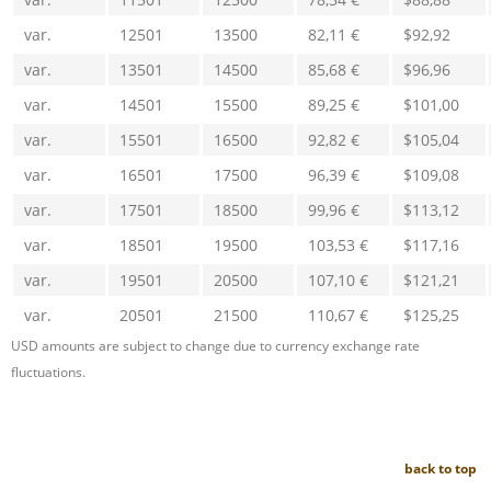
var.
12501
13500
82,11 €
$92,92
var.
13501
14500
85,68 €
$96,96
var.
14501
15500
89,25 €
$101,00
var.
15501
16500
92,82 €
$105,04
var.
16501
17500
96,39 €
$109,08
var.
17501
18500
99,96 €
$113,12
var.
18501
19500
103,53 €
$117,16
var.
19501
20500
107,10 €
$121,21
var.
20501
21500
110,67 €
$125,25
USD amounts are subject to change due to currency exchange rate
fluctuations.
back to top