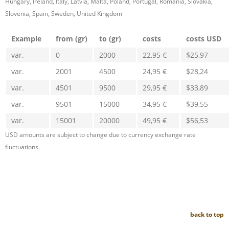
Hungary, Ireland, Italy, Latvia, Malta, Poland, Portugal, Romania, Slovakia,
Slovenia, Spain, Sweden, United Kingdom
Example
from (gr)
to (gr)
costs
costs USD
var.
0
2000
22,95 €
$25,97
var.
2001
4500
24,95 €
$28,24
var.
4501
9500
29,95 €
$33,89
var.
9501
15000
34,95 €
$39,55
var.
15001
20000
49,95 €
$56,53
USD amounts are subject to change due to currency exchange rate
fluctuations.
back to top