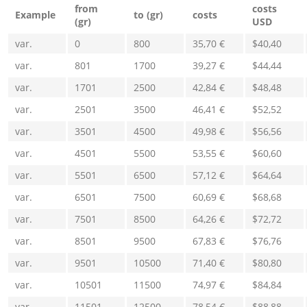
from
costs
Example
to (gr)
costs
(gr)
USD
var.
0
800
35,70 €
$40,40
var.
801
1700
39,27 €
$44,44
var.
1701
2500
42,84 €
$48,48
var.
2501
3500
46,41 €
$52,52
var.
3501
4500
49,98 €
$56,56
var.
4501
5500
53,55 €
$60,60
var.
5501
6500
57,12 €
$64,64
var.
6501
7500
60,69 €
$68,68
var.
7501
8500
64,26 €
$72,72
var.
8501
9500
67,83 €
$76,76
var.
9501
10500
71,40 €
$80,80
var.
10501
11500
74,97 €
$84,84
var.
11501
12500
78,54 €
$88,88