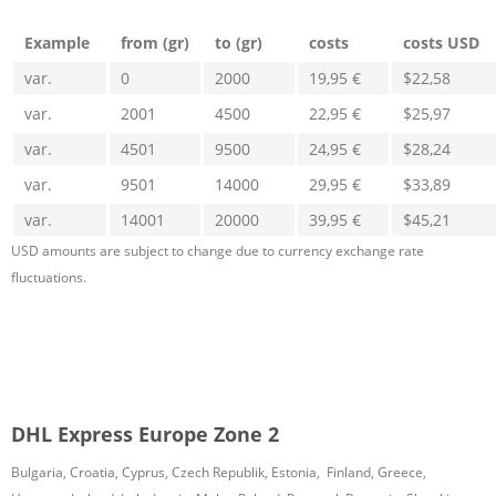
Example
from (gr)
to (gr)
costs
costs USD
var.
0
2000
19,95 €
$22,58
var.
2001
4500
22,95 €
$25,97
var.
4501
9500
24,95 €
$28,24
var.
9501
14000
29,95 €
$33,89
var.
14001
20000
39,95 €
$45,21
USD amounts are subject to change due to currency exchange rate
fluctuations.
DHL Express Europe Zone 2
Bulgaria, Croatia, Cyprus, Czech Republik, Estonia, Finland, Greece,