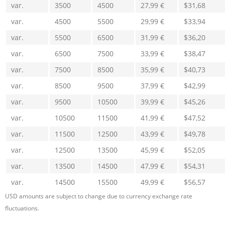
var.
3500
4500
27,99 €
$31,68
var.
4500
5500
29,99 €
$33,94
var.
5500
6500
31,99 €
$36,20
var.
6500
7500
33,99 €
$38,47
var.
7500
8500
35,99 €
$40,73
var.
8500
9500
37,99 €
$42,99
var.
9500
10500
39,99 €
$45,26
var.
10500
11500
41,99 €
$47,52
var.
11500
12500
43,99 €
$49,78
var.
12500
13500
45,99 €
$52,05
var.
13500
14500
47,99 €
$54,31
var.
14500
15500
49,99 €
$56,57
USD amounts are subject to change due to currency exchange rate
fluctuations.