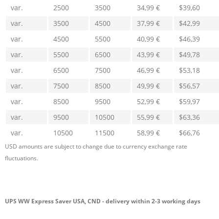
var.
2500
3500
34,99 €
$39,60
var.
3500
4500
37,99 €
$42,99
var.
4500
5500
40,99 €
$46,39
var.
5500
6500
43,99 €
$49,78
var.
6500
7500
46,99 €
$53,18
var.
7500
8500
49,99 €
$56,57
var.
8500
9500
52,99 €
$59,97
var.
9500
10500
55,99 €
$63,36
var.
10500
11500
58,99 €
$66,76
USD amounts are subject to change due to currency exchange rate
fluctuations.
UPS WW Express Saver USA, CND - delivery within 2-3 working days