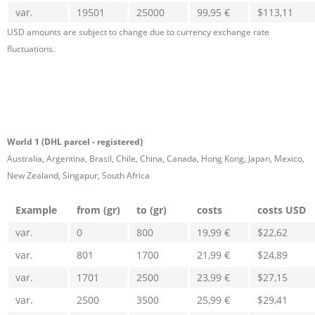
var.
19501
25000
99,95 €
$113,11
USD amounts are subject to change due to currency exchange rate
fluctuations.
World 1 (DHL parcel - registered)
Australia, Argentina, Brasil, Chile, China, Canada, Hong Kong, Japan, Mexico,
New Zealand, Singapur, South Africa
Example
from (gr)
to (gr)
costs
costs USD
var.
0
800
19,99 €
$22,62
var.
801
1700
21,99 €
$24,89
var.
1701
2500
23,99 €
$27,15
var.
2500
3500
25,99 €
$29,41