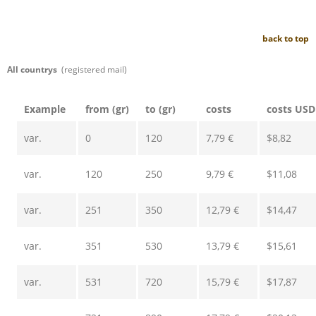
back to top
All countrys
(registered mail)
Example
from (gr)
to (gr)
costs
costs USD
var.
0
120
7,79 €
$8,82
var.
120
250
9,79 €
$11,08
var.
251
350
12,79 €
$14,47
var.
351
530
13,79 €
$15,61
var.
531
720
15,79 €
$17,87