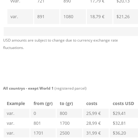
vvar.
721
890
17,79 €
$20,13
var.
891
1080
18,79 €
$21,26
USD amounts are subject to change due to currency exchange rate
fluctuations.
All countrys
- exept World 1
(registered parcel)
Example
from (gr)
to (gr)
costs
costs USD
var.
0
800
25,99 €
$29,41
var.
801
1700
28,99 €
$32,81
var.
1701
2500
31,99 €
$36,20