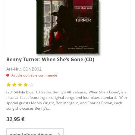
Benny Turner:
When She's Gone (CD)
Art-Nr.: CDNB002
Article doit être commandé
(2015/Nola Blue) 10 tracks. Benny's 4th release, 'When She's Gone', is a
musical feast featuring six original songs and four blues standards. With
special guests Marva Wright, Bob Margolin, and Charles Brown, each
song showcases Benny's...
32,95 €
mehr Informationen