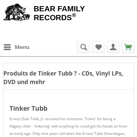
BEAR FAMILY
®
RECORDS
Menu
Produits de
Tinker Tubb
? - CDs, Vinyl LPs,
DVD und mehr
Tinker Tubb
Ernest Dale Tubb, Jr. received his nickname 'Tinker' for being a
fidgety child – 'tinkering' with anything he could get his hands on from
an early age. Only nine years old when the Ernest Tubb Show began,