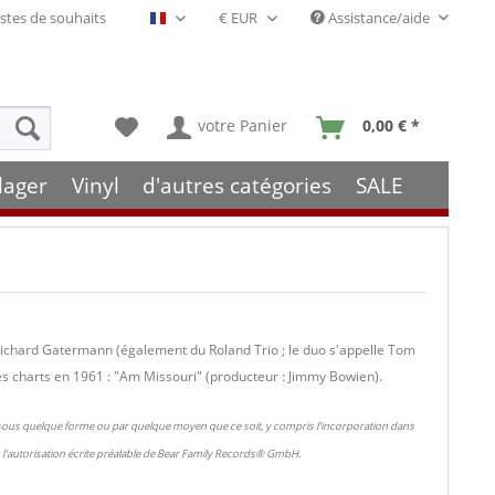
stes de souhaits
Assistance/aide
Français- FR
votre Panier
0,00 € *
lager
Vinyl
d'autres catégories
SALE
Richard Gatermann (également du Roland Trio ; le duo s'appelle Tom
s charts en 1961 : "Am Missouri" (producteur : Jimmy Bowien).
 sous quelque forme ou par quelque moyen que ce soit, y compris l'incorporation dans
l'autorisation écrite préalable de Bear Family Records® GmbH.