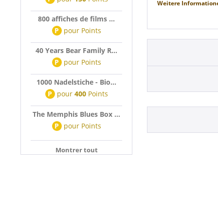
Weitere Information
800 affiches de films ...
P
pour
Points
40 Years Bear Family R...
P
pour
Points
1000 Nadelstiche - Bio...
P
pour
400
Points
The Memphis Blues Box ...
P
pour
Points
Montrer tout