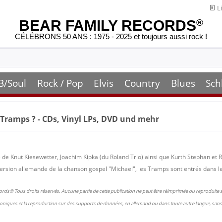
Li
BEAR FAMILY RECORDS
®
CÉLÉBRONS 50 ANS : 1975 - 2025 et toujours aussi rock !
B/Soul
Rock / Pop
Elvis
Country
Blues
Sch
 Tramps
? - CDs, Vinyl LPs, DVD und mehr
de Knut Kiesewetter, Joachim Kipka (du Roland Trio) ainsi que Kurth Stephan et 
rsion allemande de la chanson gospel "Michael", les Tramps sont entrés dans le
ords® Tous droits réservés. Aucune partie de cette publication ne peut être réimprimée ou reproduite
oniques et la reproduction sur des supports de données, en allemand ou dans toute autre langue, sans 