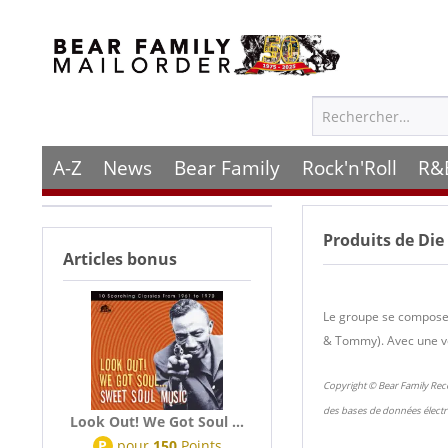
A-Z
News
Bear Family
Rock'n'Roll
R&
Produits de
Die
Articles bonus
Le groupe se compose 
& Tommy). Avec une ve
Copyright © Bear Family Rec
des bases de données électr
Look Out! We Got Soul ...
P
pour
150
Points