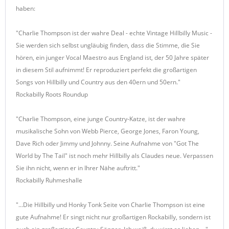
haben:
"Charlie Thompson ist der wahre Deal - echte Vintage Hillbilly Music -
Sie werden sich selbst ungläubig finden, dass die Stimme, die Sie
hören, ein junger Vocal Maestro aus England ist, der 50 Jahre später
in diesem Stil aufnimmt! Er reproduziert perfekt die großartigen
Songs von Hillbilly und Country aus den 40ern und 50ern."
Rockabilly Roots Roundup
"Charlie Thompson, eine junge Country-Katze, ist der wahre
musikalische Sohn von Webb Pierce, George Jones, Faron Young,
Dave Rich oder Jimmy und Johnny. Seine Aufnahme von "Got The
World by The Tail" ist noch mehr Hillbilly als Claudes neue. Verpassen
Sie ihn nicht, wenn er in Ihrer Nähe auftritt."
Rockabilly Ruhmeshalle
"...Die Hillbilly und Honky Tonk Seite von Charlie Thompson ist eine
gute Aufnahme! Er singt nicht nur großartigen Rockabilly, sondern ist