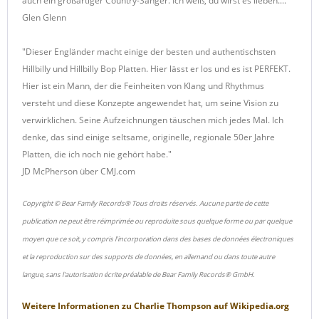
auch ein großartiger Country-Sänger. Ich weiß, du wirst es lieben...."
Glen Glenn
"Dieser Engländer macht einige der besten und authentischsten
Hillbilly und Hillbilly Bop Platten. Hier lässt er los und es ist PERFEKT.
Hier ist ein Mann, der die Feinheiten von Klang und Rhythmus
versteht und diese Konzepte angewendet hat, um seine Vision zu
verwirklichen. Seine Aufzeichnungen täuschen mich jedes Mal. Ich
denke, das sind einige seltsame, originelle, regionale 50er Jahre
Platten, die ich noch nie gehört habe."
JD McPherson über CMJ.com
Copyright © Bear Family Records® Tous droits réservés. Aucune partie de cette
publication ne peut être réimprimée ou reproduite sous quelque forme ou par quelque
moyen que ce soit, y compris l'incorporation dans des bases de données électroniques
et la reproduction sur des supports de données, en allemand ou dans toute autre
langue, sans l'autorisation écrite préalable de Bear Family Records® GmbH.
Weitere Informationen zu
Charlie Thompson
auf
Wikipedia.org