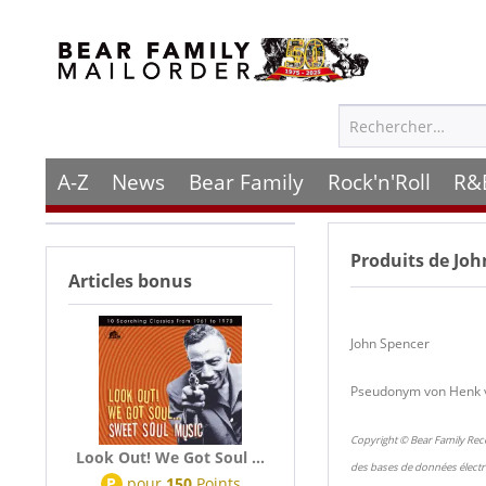
A-Z
News
Bear Family
Rock'n'Roll
R&
Produits de
Joh
Articles bonus
John Spencer
Pseudonym von Henk va
Copyright © Bear Family Rec
Look Out! We Got Soul ...
des bases de données électr
P
pour
150
Points