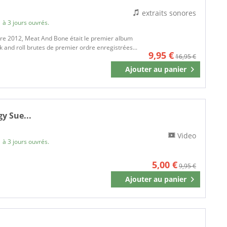
extraits sonores
 à 3 jours ouvrés.
mbre 2012, Meat And Bone était le premier album
k and roll brutes de premier ordre enregistrées...
9,95 €
16,95 €
Ajouter au
panier
Mémoriser
gy Sue...
Video
 à 3 jours ouvrés.
5,00 €
9,95 €
Ajouter au
panier
Mémoriser