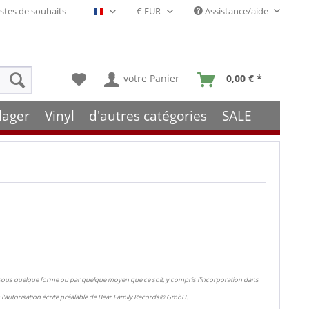
stes de souhaits
Assistance/aide
Français- FR
votre Panier
0,00 € *
lager
Vinyl
d'autres catégories
SALE
 sous quelque forme ou par quelque moyen que ce soit, y compris l'incorporation dans
l'autorisation écrite préalable de Bear Family Records® GmbH.