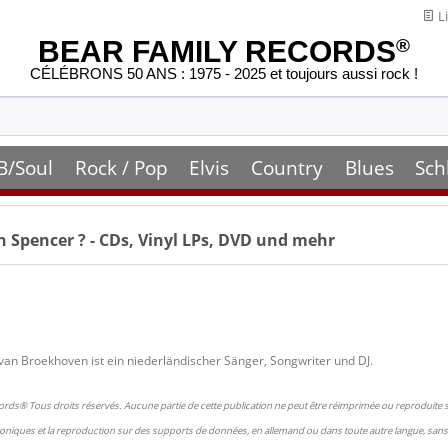
Li
BEAR FAMILY RECORDS
®
CÉLÉBRONS 50 ANS : 1975 - 2025 et toujours aussi rock !
B/Soul
Rock / Pop
Elvis
Country
Blues
Sch
n Spencer
? - CDs, Vinyl LPs, DVD und mehr
n Broekhoven ist ein niederländischer Sänger, Songwriter und DJ.
ords® Tous droits réservés. Aucune partie de cette publication ne peut être réimprimée ou reproduite
oniques et la reproduction sur des supports de données, en allemand ou dans toute autre langue, sans 