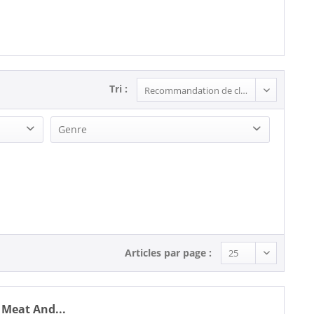
Tri :
Genre
Rock'n'Roll (3)
Articles par page :
 Meat And...