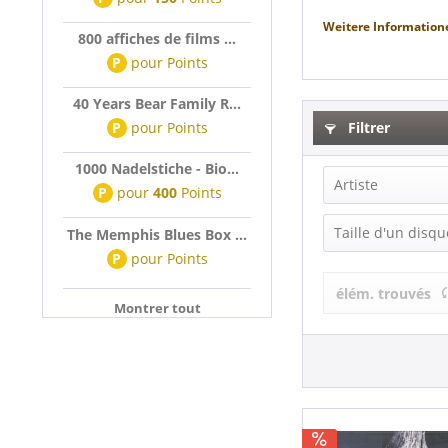
Weitere Information
800 affiches de films ...
P
pour
Points
40 Years Bear Family R...
P
pour
Points
Filtrer
1000 Nadelstiche - Bio...
Artiste
P
pour
400
Points
John Spencer
Taille d'un disqu
The Memphis Blues Box ...
P
pour
Points
Single (7 Inch
élém. trouvés
Montrer tout