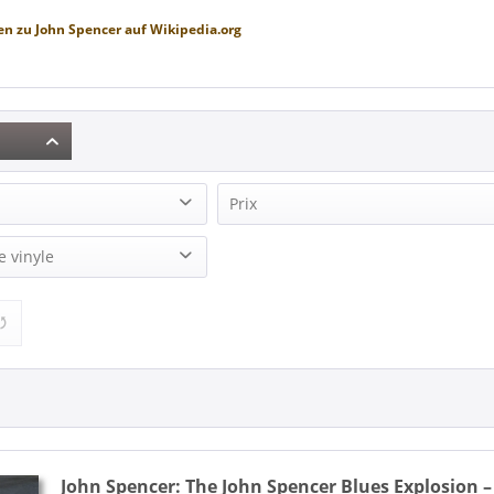
en zu
John Spencer
auf
Wikipedia.org
Prix
 (3)
e vinyle
5,00 €
17,95 €
de
à
) (1)
John Spencer:
The John Spencer Blues Explosion –