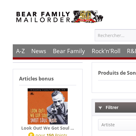
A-Z
News
Bear Family
Rock'n'Roll
R&
Produits de
Son
Articles bonus
Filtrer
Artiste
Look Out! We Got Soul ...
P
pour
150
Points