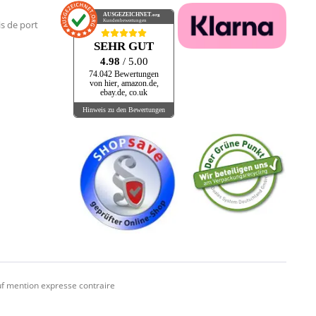
AUSGEZEICHNET
.org
Kundenbewertungen
is de port
SEHR GUT
4.98
/ 5.00
74.042 Bewertungen
von hier, amazon.de,
ebay.de, co.uk
Hinweis zu den Bewertungen
f mention expresse contraire