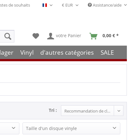
stes de souhaits
Assistance/aide
Français- FR
votre Panier
0,00 € *
lager
Vinyl
d'autres catégories
SALE
Tri :
Taille d'un disque vinyle