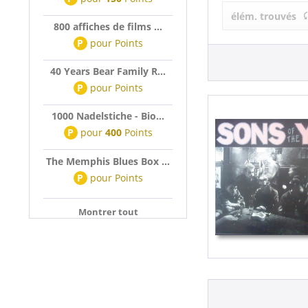
Sons Of The
élém. trouvés
800 affiches de films ...
P
pour
Points
40 Years Bear Family R...
P
pour
Points
1000 Nadelstiche - Bio...
P
pour
400
Points
The Memphis Blues Box ...
P
pour
Points
Montrer tout