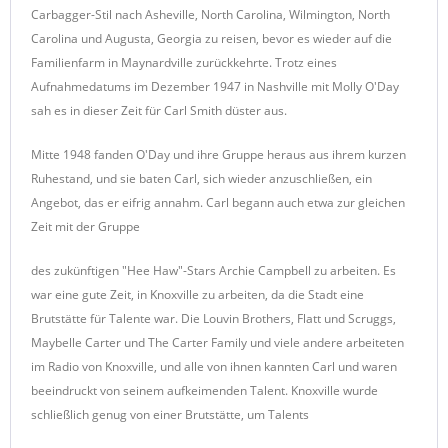
Carbagger-Stil nach Asheville, North Carolina, Wilmington, North
Carolina und Augusta, Georgia zu reisen, bevor es wieder auf die
Familienfarm in Maynardville zurückkehrte. Trotz eines
Aufnahmedatums im Dezember 1947 in Nashville mit Molly O'Day
sah es in dieser Zeit für Carl Smith düster aus.
Mitte 1948 fanden O'Day und ihre Gruppe heraus aus ihrem kurzen
Ruhestand, und sie baten Carl, sich wieder anzuschließen, ein
Angebot, das er eifrig annahm. Carl begann auch etwa zur gleichen
Zeit mit der Gruppe
des zukünftigen "Hee Haw"-Stars Archie Campbell zu arbeiten. Es
war eine gute Zeit, in Knoxville zu arbeiten, da die Stadt eine
Brutstätte für Talente war. Die Louvin Brothers, Flatt und Scruggs,
Maybelle Carter und The Carter Family und viele andere arbeiteten
im Radio von Knoxville, und alle von ihnen kannten Carl und waren
beeindruckt von seinem aufkeimenden Talent. Knoxville wurde
schließlich genug von einer Brutstätte, um Talents