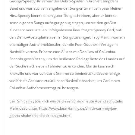
George'Speedy' Krise war der Dobro-Spieler in Archie Campbells
Band und war auch ein angehender Songwriter mit ein paar kleinen
Hits. Speedy konnte einen guten Song schreiben, aber er konnte
seine eigenen Songs nicht gut genug singen, um sie den großen
Künstlern vorzustellen. Infolgedessen beauftragte Speedy Carl, auf
den Demo-Acetatplatten seiner Songs zu singen. Troy Martin war ein
ehemaliger Aufnahmekünstler, der die Peer-Southern-Verlage in
Nashville vertrat. Er hatte eine Allianz mit Don Law of Columbia
Records geschlossen, um die heißesten Radiogebiete des Landes auf
der Suche nach neuen Talenten zu erkunden. Martin kam nach
Knoxville und war von Carls Stimme so beeindruckt, dass er einige
von Krise's Acetaten zurück nach Nashville brachte, um Carl einen
Columbia-Aufnahmevertrag zu besorgen.
Carl Smith Hey Joe! - Ich werde diesen Shack heute Abend schütteln.
Mehr dazu unter: https://www.bear-family.de/smith-carl-hey-joe-
gonna-shake-this-shack-tonight.html