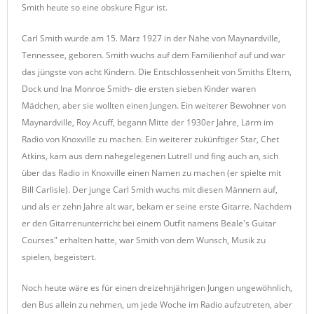
Smith heute so eine obskure Figur ist.
Carl Smith wurde am 15. März 1927 in der Nähe von Maynardville,
Tennessee, geboren. Smith wuchs auf dem Familienhof auf und war
das jüngste von acht Kindern. Die Entschlossenheit von Smiths Eltern,
Dock und Ina Monroe Smith- die ersten sieben Kinder waren
Mädchen, aber sie wollten einen Jungen. Ein weiterer Bewohner von
Maynardville, Roy Acuff, begann Mitte der 1930er Jahre, Lärm im
Radio von Knoxville zu machen. Ein weiterer zukünftiger Star, Chet
Atkins, kam aus dem nahegelegenen Lutrell und fing auch an, sich
über das Radio in Knoxville einen Namen zu machen (er spielte mit
Bill Carlisle). Der junge Carl Smith wuchs mit diesen Männern auf,
und als er zehn Jahre alt war, bekam er seine erste Gitarre. Nachdem
er den Gitarrenunterricht bei einem Outfit namens Beale's Guitar
Courses" erhalten hatte, war Smith von dem Wunsch, Musik zu
spielen, begeistert.
Noch heute wäre es für einen dreizehnjährigen Jungen ungewöhnlich,
den Bus allein zu nehmen, um jede Woche im Radio aufzutreten, aber