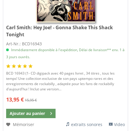
Carl Smith:
Hey Joe! - Gonna Shake This Shack
Tonight
Art-Nr.: BCD16943
Immédiatement disponible à l'expédition, Délai de livraison** env. 1 à
3 jours ouvrés.
BCD 16943 (1- CD digipack avec 40 pages livret , 34 titres , tous les
temps! Une collection exclusive de son pays uptempo rares et des
enregistrements de rockabilly , adaptée pour les fans de rockabilly
d'aujourd'hui ! Inclut une version...
13,95 €
15,95 €
Ajouter au
panier
Mémoriser
extraits sonores
Video