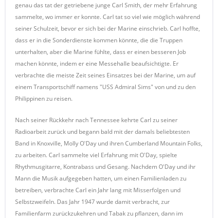
genau das tat der getriebene junge Carl Smith, der mehr Erfahrung
sammelte, wo immer er konnte. Carl tat so viel wie möglich während
seiner Schulzeit, bevor er sich bei der Marine einschrieb. Carl hoffte,
dass er in die Sonderdienste kommen könnte, die die Truppen
unterhalten, aber die Marine fühlte, dass er einen besseren Job
machen könnte, indem er eine Messehalle beaufsichtigte. Er
verbrachte die meiste Zeit seines Einsatzes bei der Marine, um auf
einem Transportschiff namens "USS Admiral Sims" von und zu den
Philippinen zu reisen.
Nach seiner Rückkehr nach Tennessee kehrte Carl zu seiner
Radioarbeit zurück und begann bald mit der damals beliebtesten
Band in Knoxville, Molly O'Day und ihren Cumberland Mountain Folks,
zu arbeiten. Carl sammelte viel Erfahrung mit O'Day, spielte
Rhythmusgitarre, Kontrabass und Gesang. Nachdem O'Day und ihr
Mann die Musik aufgegeben hatten, um einen Familienladen zu
betreiben, verbrachte Carl ein Jahr lang mit Misserfolgen und
Selbstzweifeln. Das Jahr 1947 wurde damit verbracht, zur
Familienfarm zurückzukehren und Tabak zu pflanzen, dann im