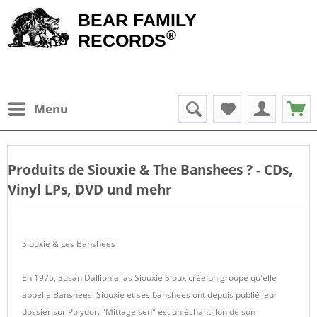
BEAR FAMILY
®
RECORDS
Menu
Produits de
Siouxie & The Banshees
? - CDs,
Vinyl LPs, DVD und mehr
Siouxie & Les Banshees
En 1976, Susan Dallion alias Siouxie Sioux crée un groupe qu'elle
appelle Banshees. Siouxie et ses banshees ont depuis publié leur
dossier sur Polydor. "Mittageisen" est un échantillon de son