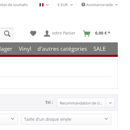
stes de souhaits
Assistance/aide
Français- FR
votre Panier
0,00 € *
lager
Vinyl
d'autres catégories
SALE
Tri :
Taille d'un disque vinyle