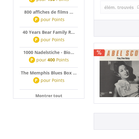
Mabel Scott 
élém. trouvés
800 affiches de films ...
P
pour
Points
40 Years Bear Family R...
P
pour
Points
1000 Nadelstiche - Bio...
P
pour
400
Points
The Memphis Blues Box ...
P
pour
Points
Montrer tout