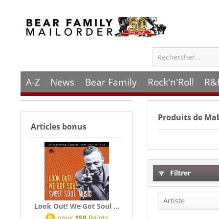
A-Z
News
Bear Family
Rock'n'Roll
R&
Produits de
Mab
Articles bonus
Filtrer
Artiste
Look Out! We Got Soul ...
P
pour
150
Points