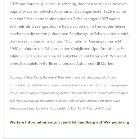
1925 war Sandberg journalistisch tätig, daneben schrieb er Novellen,
populärwissenschaftliche Arbeiten und Schlagertexte. 1926 machte
er erste Schallplattenaufnahmen als Refrainsänger. 1927 war er
erstmals als Gesangssolist im Radio zu hören. Im Herbst des Jahres
erschienen die ersten Aufnahmen Sandbergs im Schallplattenhandel,
die ihn rasch populär machten. 1935 nahm er Gesangsunterricht,
1940 debütierte der Sänger an der Königlichen Oper Stockholm. Es
folgten Gastspielreisen nach Deutschland und Österreich. Während
eines Gastspiels in Berlin entstand die Aufnahme Lili Marleen.
Copyright © Bear Family Records® Tous droits réservés. Aucune partie de cette
publication ne peut être réimprimée ou reproduite sous quelque forme ou par quelque
moyen que ce soit, y compris l'incorporation dans des bases de données électroniques
et la reproduction sur des supports de données, en allemand ou dans toute autre
langue, sans l'autorisation écrite préalable de Bear Family Records® GmbH.
Weitere Informationen zu
Sven-Olof Sandberg
auf
Wikipedia.org