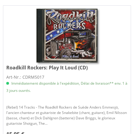
Roadkill Rockers:
Play It Loud (CD)
Art-Nr.: CDRM5017
Immédiatement disponible à l'expédition, Délai de livraison** env. 1 à
3 jours ouvrés.
(Rebel) 14 Tracks - The Roadkill Rockers de Suède Anders Emmesjö,
l'ancien chanteur et guitariste de Snakebite (chant, guitare), Emil Nilsson
(basse, chant) et Dick Dahlgren (batterie) Dave Briggs, le glorieux
guitariste Shotgun, The...